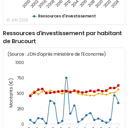
2024
2002
2010
2016
2022
2000
2008
2014
2020
2006
2012
2018
Ressources d'investissement
© JDN 2026
Ressources d'investissement par habitant
de Brucourt
(Source : JDN d'après ministère de l'Economie)
1000
750
Montants (€)
500
250
0