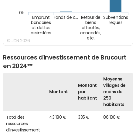
0k
Emprunt
Fonds de c…
Retour de
Subventions
bancaires
biens
reçues
et dettes
affectés,
assimilées
concedés,
etc.
© JDN 2026
Ressources d'investissement de Brucourt
en 2024**
Moyenne
Montant
villages de
Montant
par
moins de
habitant
250
habitants
Total des
43 180 €
335 €
86 130 €
ressources
d'investissement