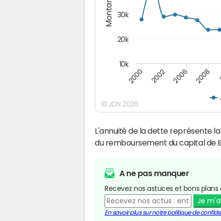
Montants (€)
30k
20k
10k
2008
2006
2002
2000
© JDN 2026
L'annuité de la dette représente 
du remboursement du capital de B
A ne pas manquer
Recevez nos astuces et bons plans 
Je m'
En savoir plus sur notre politique de confiden