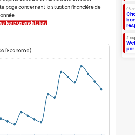
te page concernent la situation financière de
03 s
Cha
 année.
bon
lles les plus endettées
res
21 se
Web
per
 de l'Economie)