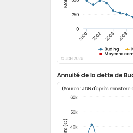
500
250
0
2000
2002
2006
2008
Buding
Moyenne comm
© JDN 2026
Annuité de la dette de Bu
(Source : JDN d'après ministère
60k
50k
40k