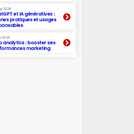
ep 2026
tGPT et IA génératives :
nes pratiques et usages
ponsables
p 2026
 analytics : booster ses
formances marketing