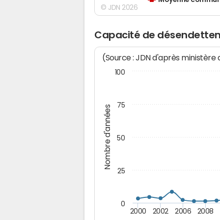
Moyenne communes
© JDN 2026
Capacité de désendette
(Source : JDN d'après ministère
100
75
Nombre d'années
50
25
0
2000
2002
2006
2008