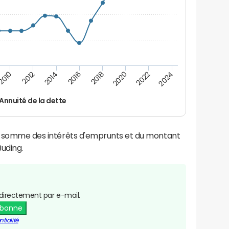
2016
2014
2012
2010
2024
2022
2020
2018
Annuité de la dette
la somme des intérêts d'emprunts et du montant
uding.
directement par e-mail.
abonne
tialité