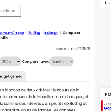
ge-sur-Canner
Budling
Inglange
Comparer
ville
Mise à jour le 07/11/25
Comparer avec
udget général
 fonction de deux critères : l'encours de la
FO
e la commune de la Moselle doit aux banques, et
 à la somme des intérêts d'emprunts de Buding et
27 a
Goo
apital au cours de l'année. Les données