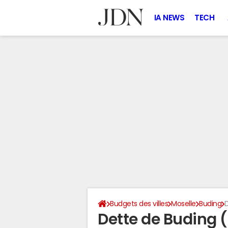
IA NEWS
TECH
Budgets des villes
Moselle
Buding
D
Dette de Buding 