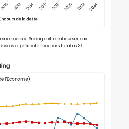
2014
2024
2012
2022
2010
2020
2018
2016
Encours de la dette
la somme que Buding doit rembourser aux
ssus représente l'encours total au 31
ding
 de l'Economie)