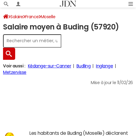
Salaire
France
Moselle
Salaire moyen à Buding (57920)
Voir aussi :
Kédange-sur-Canner
Budling
Inglange
Metzervisse
Mise à jour le 11/02/26
Les habitants de Buding (Moselle) déclarent