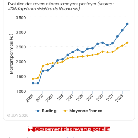
(source :
Evolution des revenus fiscaux moyens par foyer
JDN d'après le ministère de l'Economie)
3 500
3 000
Montant par mois (€)
2 500
2 000
1 500
1 000
2007
2017
2009
2019
2011
2021
2013
2023
2005
2015
Buding
Moyenne France
© JDN 2026
Classement des revenus par ville