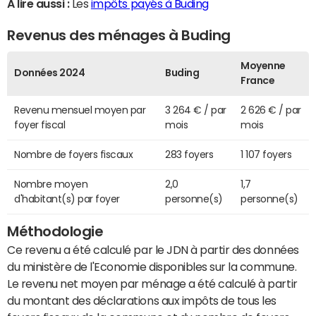
A lire aussi :
Les
impôts payés à Buding
Revenus des ménages à Buding
Moyenne
Données 2024
Buding
France
Revenu mensuel moyen par
3 264 € / par
2 626 € / par
foyer fiscal
mois
mois
Nombre de foyers fiscaux
283 foyers
1 107 foyers
Nombre moyen
2,0
1,7
d'habitant(s) par foyer
personne(s)
personne(s)
Méthodologie
Ce revenu a été calculé par le JDN à partir des données
du ministère de l'Economie disponibles sur la commune.
Le revenu net moyen par ménage a été calculé à partir
du montant des déclarations aux impôts de tous les