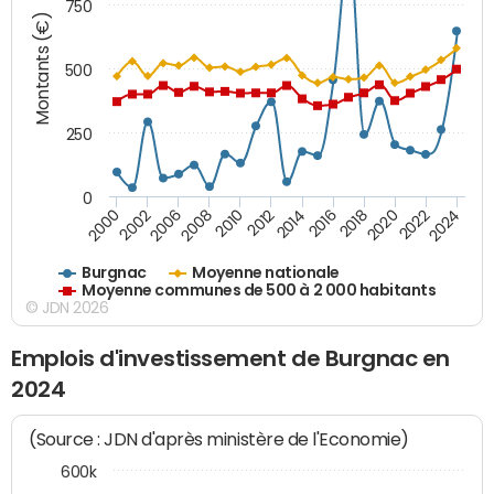
750
Montants (€)
500
250
0
2018
2002
2022
2008
2012
2016
2000
2020
2006
2024
2010
2014
Burgnac
Moyenne nationale
Moyenne communes de 500 à 2 000 habitants
© JDN 2026
Emplois d'investissement de Burgnac en
2024
(Source : JDN d'après ministère de l'Economie)
600k