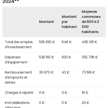
2024**
Moyenne
Montant
communes
Montant
par
de 500 à 2
habitant
000
habitants
Total des emplois
565 650 €
646 €
490 361 €
d'investissement
Dépenses
528 160 €
603 €
392 796 €
d'équipement
Remboursement
36 970 €
42 €
73 198 €
d'emprunts et
dettes
Charges à répartir
0 €
0 €
16 €
Immobilisations
0 €
0 €
20 €
affectées,