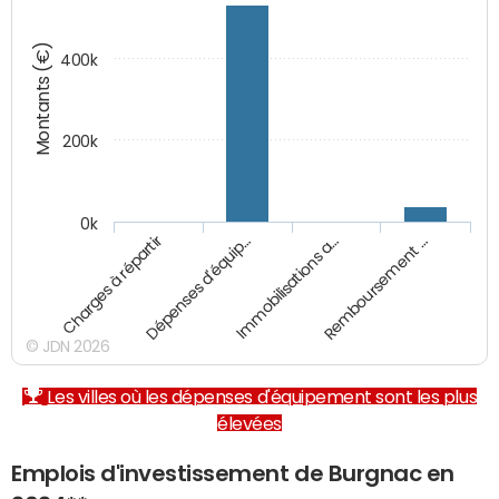
Montants (€)
400k
200k
0k
Charges à répartir
Dépenses d'équip…
Immobilisations a…
Remboursement …
© JDN 2026
Les villes où les dépenses d'équipement sont les plus
élevées
Emplois d'investissement de Burgnac en