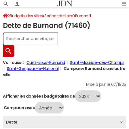
Budgets des villes
Saône-et-Loire
Burnand
Dette de Burnand (71460)
Dette au 31/12/2024
Voir aussi :
Curtil-sous-Burnand
Saint-Maurice-des-Champs
Saint-Gengoux-le-National
Comparer Burnand à une autre
ville
Mise à jour le 07/11/25
Afficher les données budgétaires de
Comparer avec
Dette