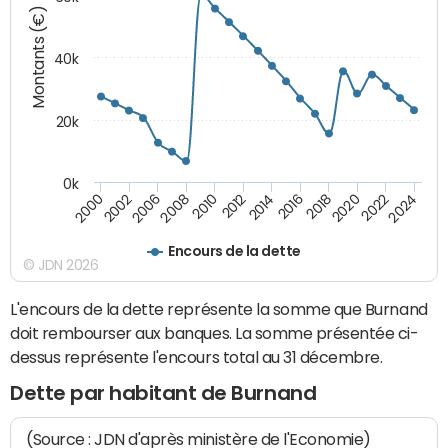
Montants (€)
40k
20k
0k
2020
2010
2016
2006
2022
2012
2000
2018
2008
2024
2014
2002
Encours de la dette
© JDN 2026
L'encours de la dette représente la somme que Burnand
doit rembourser aux banques. La somme présentée ci-
dessus représente l'encours total au 31 décembre.
Dette par habitant de Burnand
(Source : JDN d'après ministère de l'Economie)