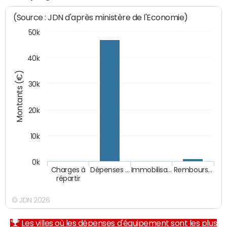
(Source : JDN d'après ministère de l'Economie)
50k
40k
Montants (€)
30k
20k
10k
0k
Charges à
Dépenses …
Immobilisa…
Rembours…
répartir
© JDN 2026
Les villes où les dépenses d'équipement sont les plus