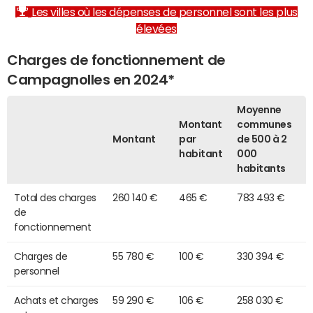
Les villes où les dépenses de personnel sont les plus
élevées
Charges de fonctionnement de
Campagnolles en 2024*
Moyenne
Montant
communes
Montant
par
de 500 à 2
habitant
000
habitants
Total des charges
260 140 €
465 €
783 493 €
de
fonctionnement
Charges de
55 780 €
100 €
330 394 €
personnel
Achats et charges
59 290 €
106 €
258 030 €