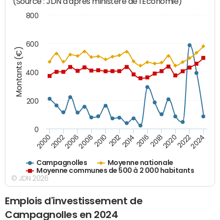
(Source : JDN d'après ministère de l'Economie)
800
600
Montants (€)
400
200
0
2020
2010
2016
2006
2022
2012
2000
2018
2008
2024
2014
2002
Campagnolles
Moyenne nationale
Moyenne communes de 500 à 2 000 habitants
© JDN 2026
Emplois d'investissement de
Campagnolles en 2024