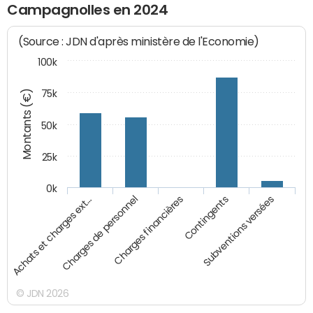
Campagnolles en 2024
(Source : JDN d'après ministère de l'Economie)
100k
Montants (€)
75k
50k
25k
0k
Achats et charges ext…
Charges de personnel
Charges financières
Contingents
Subventions versées
© JDN 2026