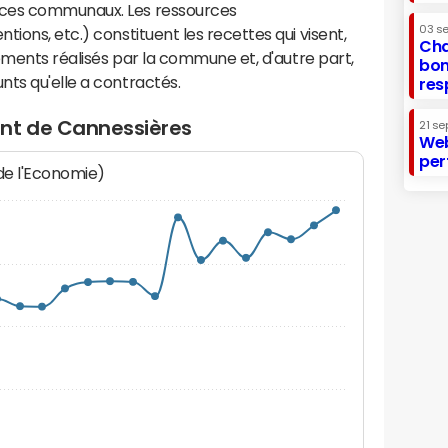
ices communaux. Les ressources
03 s
ions, etc.) constituent les recettes qui visent,
Cha
sements réalisés par la commune et, d'autre part,
bon
ts qu'elle a contractés.
res
nt de Cannessières
21 se
Web
per
 de l'Economie)