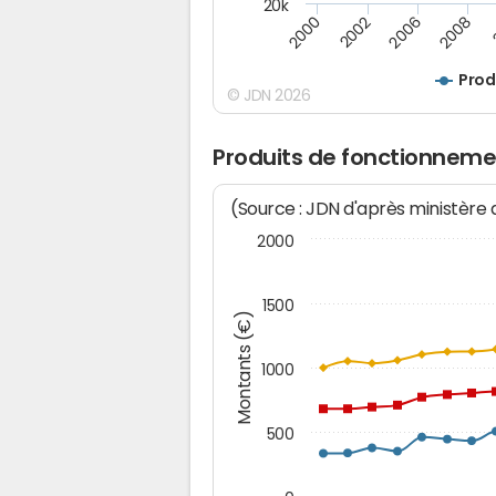
20k
2008
2006
2002
2000
Prod
© JDN 2026
Produits de fonctionneme
(Source : JDN d'après ministère
2000
1500
Montants (€)
1000
500