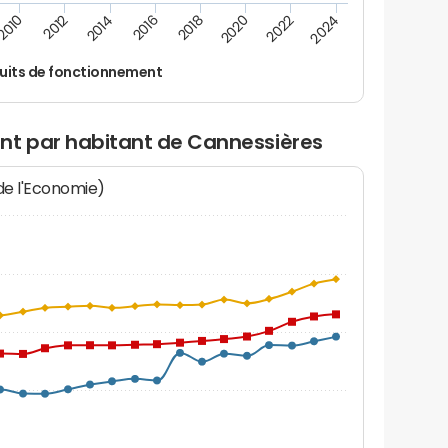
2016
2014
2012
2010
2024
2022
2020
2018
uits de fonctionnement
nt par habitant de Cannessières
 de l'Economie)