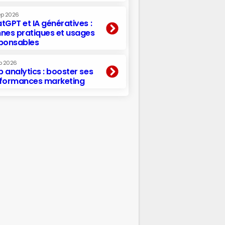
ep 2026
tGPT et IA génératives :
nes pratiques et usages
ponsables
p 2026
 analytics : booster ses
formances marketing