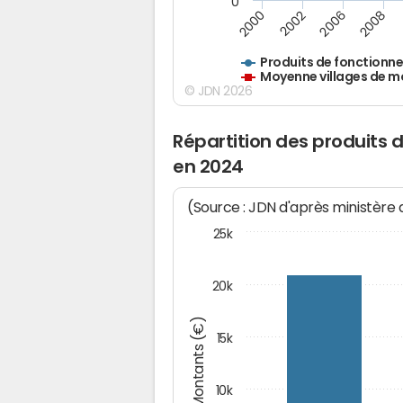
0
2000
2002
2006
2008
Produits de fonctionn
Moyenne villages de m
© JDN 2026
Répartition des produits
en 2024
(Source : JDN d'après ministère
25k
20k
Montants (€)
15k
10k