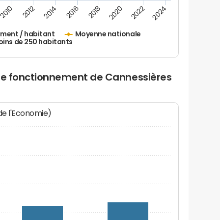
2010
2012
2014
2016
2018
2020
2022
2024
ement / habitant
Moyenne nationale
oins de 250 habitants
 de fonctionnement de Cannessières
 de l'Economie)