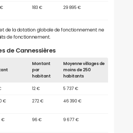
 €
183 €
29 895 €
et de la dotation globale de fonctionnement ne
its de fonctionnement.
es de Cannessières
Montant
Moyenne villages de
tant
par
moins de 250
habitant
habitants
€
12 €
5 737 €
0 €
272 €
46 390 €
0 €
96 €
9 677 €