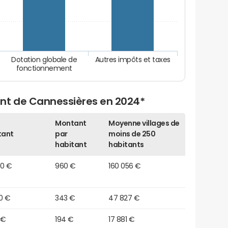
Dotation globale de
Autres impôts et taxes
fonctionnement
nt de Cannessières en 2024*
Montant
Moyenne villages de
tant
par
moins de 250
habitant
habitants
30 €
960 €
160 056 €
0 €
343 €
47 827 €
 €
194 €
17 881 €