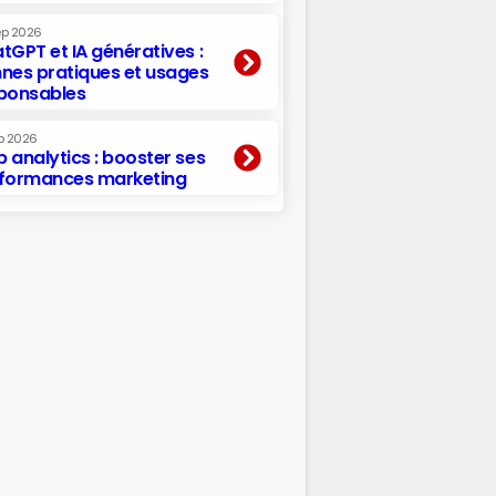
ep 2026
tGPT et IA génératives :
nes pratiques et usages
ponsables
p 2026
 analytics : booster ses
formances marketing