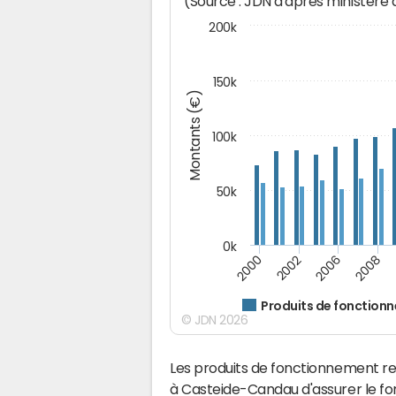
(Source : JDN d'après ministère
200k
150k
Montants (€)
100k
50k
0k
2008
2006
2002
2000
Produits de fonction
© JDN 2026
Les produits de fonctionnement r
à Casteide-Candau d'assurer le f