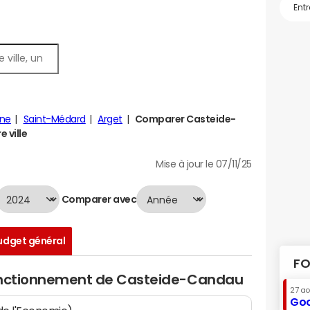
nne
Saint-Médard
Arget
Comparer Casteide-
 ville
Mise à jour le 07/11/25
Comparer avec
udget général
FO
fonctionnement de Casteide-Candau
27 a
Goo