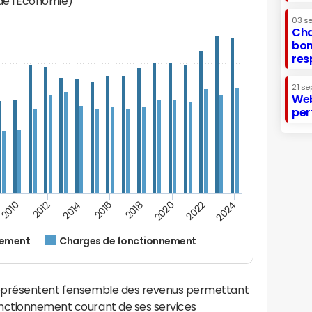
 de l'Economie)
03 s
Cha
bon
res
21 se
Web
per
2024
2022
2020
2018
2016
2014
2012
2010
nement
Charges de fonctionnement
eprésentent l'ensemble des revenus permettant
onctionnement courant de ses services