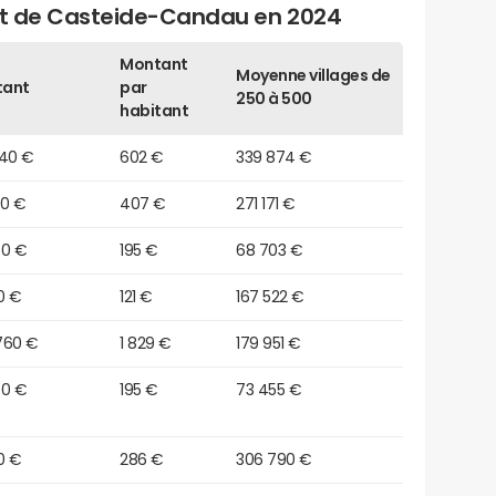
get de Casteide-Candau en 2024
Montant
Moyenne villages de
tant
par
250 à 500
habitant
040 €
602 €
339 874 €
80 €
407 €
271 171 €
60 €
195 €
68 703 €
0 €
121 €
167 522 €
760 €
1 829 €
179 951 €
80 €
195 €
73 455 €
0 €
286 €
306 790 €