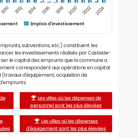
2014
2024
2012
2022
2010
2020
2018
2016
issement
Emplois d'investissement
mprunts, subventions, etc.) constituent les
financer les investissements réalisés par Casteide-
rser le capital des emprunts que la commune a
ssement correspondent aux opérations en capital
(travaux d'équipement, acquisition de
d'emprunts.
 de
Les villes où les dépenses de
personnel sont les plus élevées
de
Les villes où les dépenses
evées
d'équipement sont les plus élevées