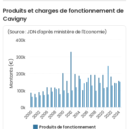
Produits et charges de fonctionnement de
Cavigny
(Source : JDN d'après ministère de l'Economie)
400k
300k
Montants (€)
200k
100k
0k
2000
2022
2016
2010
2002
2024
2018
2012
2006
2020
2014
2008
Produits de fonctionnement