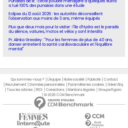
Punaises de lit : cette poudre ménagère à quelques euros
a tué 100% des punaises dans une étude
Eclipse du 12 août 2026 : les autorités déconseillent
l'observation aux moins de 3 ans, même équipés
Plus que deux mois pour la visiter : l'île d'Hydra est le paradis
du silence, voitures, motos et vélos y sont interdits
Pr. Alinka Greasley : "Pour les femmes de plus de 40 ans,
danser entretient la santé cardiovasculaire et l'équilibre
mental"
Qui sommes-nous ?
L'équipe
Notre société
Publicité
Contact
Recrutement
Données personnelles
Paramétrer les cookies
Gérer Utiq
Tous les articles
RSS
Corrections
Mentions légales
Groupe Figaro
© 2025 CCM Benchmark