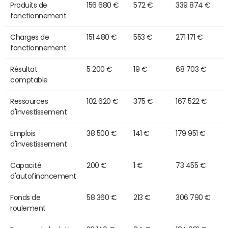
Produits de
156 680 €
572 €
339 874 €
fonctionnement
Charges de
151 480 €
553 €
271 171 €
fonctionnement
Résultat
5 200 €
19 €
68 703 €
comptable
Ressources
102 620 €
375 €
167 522 €
d'investissement
Emplois
38 500 €
141 €
179 951 €
d'investissement
Capacité
200 €
1 €
73 455 €
d'autofinancement
Fonds de
58 360 €
213 €
306 790 €
roulement