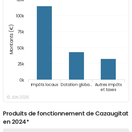
100k
Montants (€)
75k
50k
25k
0k
Impôts locaux
Dotation globa…
Autres impôts
et taxes
© JDN 2026
Produits de fonctionnement de Cazaugitat
en 2024*