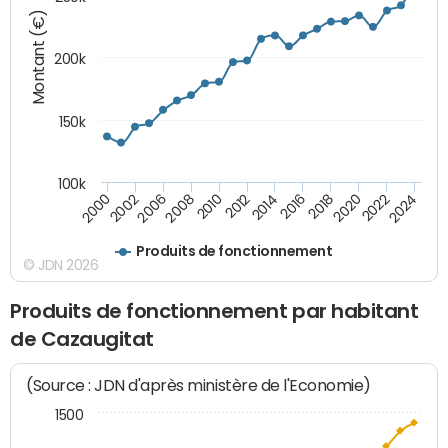
Montant (€)
200k
150k
100k
2008
2022
2002
2018
2014
2010
2024
2006
2020
2000
2016
2012
Produits de fonctionnement
© JDN 2026
Produits de fonctionnement par habitant
de Cazaugitat
(Source : JDN d'après ministère de l'Economie)
1500