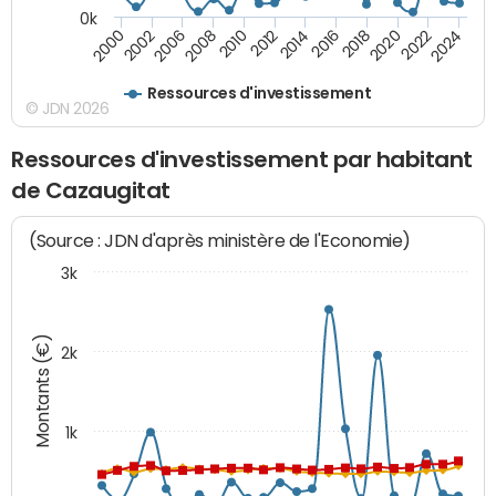
0k
2000
2022
2016
2010
2002
2024
2018
2012
2006
2020
2014
2008
Ressources d'investissement
© JDN 2026
Ressources d'investissement par habitant
de Cazaugitat
(Source : JDN d'après ministère de l'Economie)
3k
Montants (€)
2k
1k