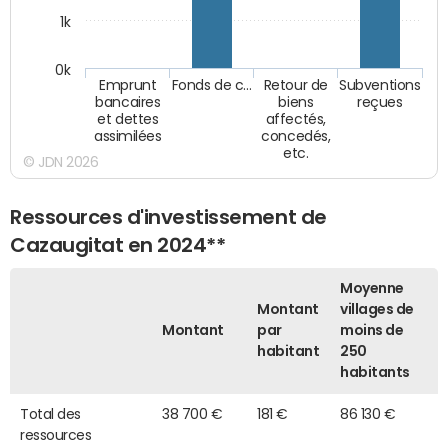
1k
0k
Emprunt
Fonds de c…
Retour de
Subventions
bancaires
biens
reçues
et dettes
affectés,
assimilées
concedés,
etc.
© JDN 2026
Ressources d'investissement de
Cazaugitat en 2024**
Moyenne
Montant
villages de
Montant
par
moins de
habitant
250
habitants
Total des
38 700 €
181 €
86 130 €
ressources