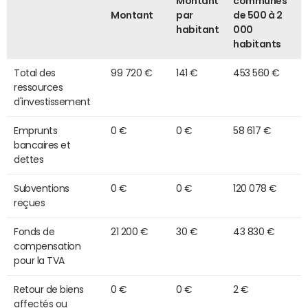
Montant
communes
Montant
par
de 500 à 2
habitant
000
habitants
Total des
99 720 €
141 €
453 560 €
ressources
d'investissement
Emprunts
0 €
0 €
58 617 €
bancaires et
dettes
Subventions
0 €
0 €
120 078 €
reçues
Fonds de
21 200 €
30 €
43 830 €
compensation
pour la TVA
Retour de biens
0 €
0 €
2 €
affectés ou