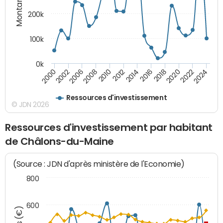
Montants (€)
200k
100k
0k
2000
2022
2016
2010
2002
2024
2018
2012
2006
2020
2014
2008
Ressources d'investissement
© JDN 2026
Ressources d'investissement par habitant
de Châlons-du-Maine
(Source : JDN d'après ministère de l'Economie)
800
600