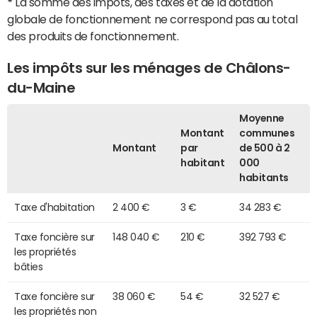
*
La somme des impôts, des taxes et de la dotation
globale de fonctionnement ne correspond pas au total
des produits de fonctionnement.
Les impôts sur les ménages de Châlons-
du-Maine
Moyenne
Montant
communes
Montant
par
de 500 à 2
habitant
000
habitants
Taxe d'habitation
2 400 €
3 €
34 283 €
Taxe foncière sur
148 040 €
210 €
392 793 €
les propriétés
bâties
Taxe foncière sur
38 060 €
54 €
32 527 €
les propriétés non