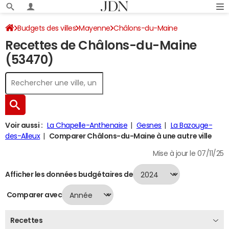
Budgets des villes
Mayenne
Châlons-du-Maine
Recettes de Châlons-du-Maine
Recettes 2024
(53470)
Voir aussi :
La Chapelle-Anthenaise
Gesnes
La Bazouge-
des-Alleux
Comparer Châlons-du-Maine à une autre ville
Mise à jour le 07/11/25
Afficher les données budgétaires de
Comparer avec
Recettes