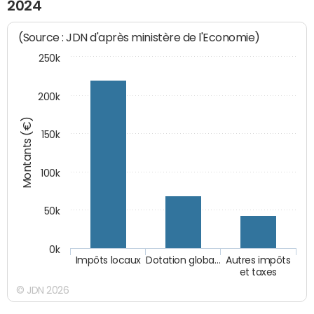
2024
(Source : JDN d'après ministère de l'Economie)
250k
200k
Montants (€)
150k
100k
50k
0k
Impôts locaux
Dotation globa…
Autres impôts
et taxes
© JDN 2026