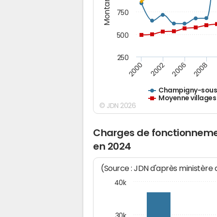
Montants (€)
750
500
250
2000
2002
2006
2008
Champigny-sous
Moyenne villages
© JDN 2026
Charges de fonctionnem
en 2024
(Source : JDN d'après ministère
40k
30k