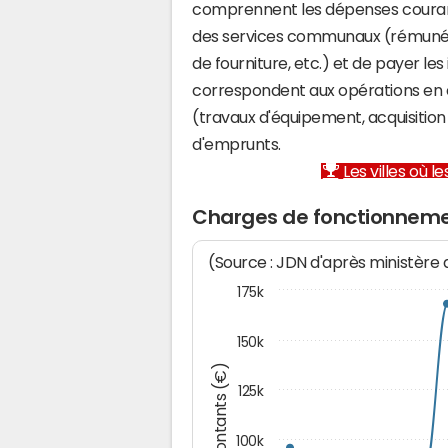
comprennent les dépenses couran
des services communaux (rémunéra
de fourniture, etc.) et de payer les
correspondent aux opérations en 
(travaux d'équipement, acquisiti
d'emprunts.
Les villes où 
Charges de fonctionnem
(Source : JDN d'après ministère
175k
150k
Montants (€)
125k
100k