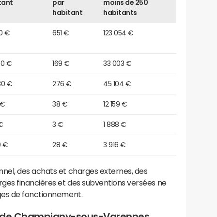
tant
par
moins de 250
habitant
habitants
0 €
651 €
123 054 €
00 €
169 €
33 003 €
80 €
276 €
45 104 €
 €
38 €
12 159 €
€
3 €
1 888 €
0 €
28 €
3 916 €
el, des achats et charges externes, des
ges financières et des subventions versées ne
ges de fonctionnement.
t de Champigny-sous-Varennes