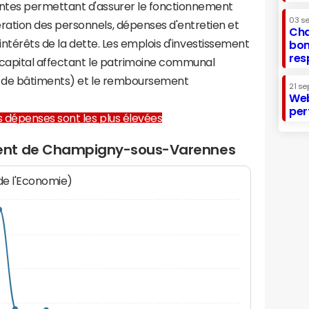
tes permettant d'assurer le fonctionnement
03 s
tion des personnels, dépenses d'entretien et
Cha
 intérêts de la dette. Les emplois d'investissement
bon
res
capital affectant le patrimoine communal
on de bâtiments) et le remboursement
21 se
Web
per
les dépenses sont les plus élevées
ent de Champigny-sous-Varennes
 de l'Economie)