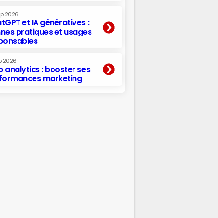
ep 2026
tGPT et IA génératives :
nes pratiques et usages
ponsables
p 2026
 analytics : booster ses
formances marketing