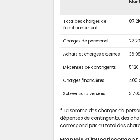
Mon
Total des charges de
87 21
fonctionnement
Charges de personnel
22 7
Achats et charges externes
36 9
Dépenses de contingents
5 120
Charges financières
400 
Subventions versées
3 70
*
La somme des charges de personn
dépenses de contingents, des char
correspond pas au total des char
Emplois d'investissemen