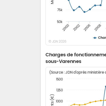
75k
50k
2008
2000
2002
2006
Char
© JDN 2026
Charges de fonctionneme
sous-Varennes
(Source : JDN d'après ministère
1500
1250
1000