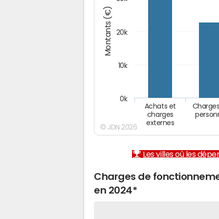
Montants (€)
20k
10k
0k
Achats et
Charges
charges
person
externes
© JDN 2026
Les villes où les dép
Charges de fonctionnem
en 2024*