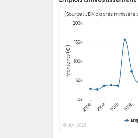
(Source : JDN d'après ministère
200k
150k
Montants (€)
100k
50k
0k
2008
2006
2002
2000
Emp
© JDN 2026