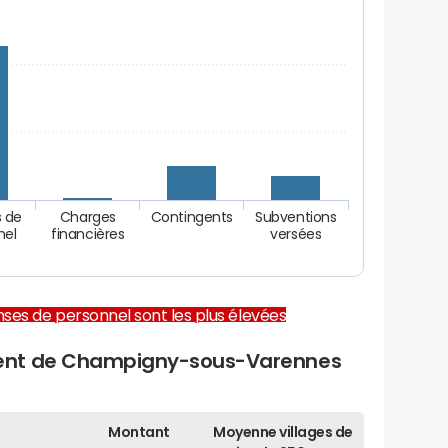
 de
Charges
Contingents
Subventions
nel
financières
versées
enses de personnel sont les plus élevées
ent de Champigny-sous-Varennes
Montant
Moyenne villages de