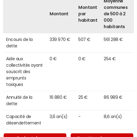
Moyenne
Montant
communes
Montant
par
de 500 à 2
habitant
000
habitants
Encours de la
339 970 €
507 €
561 288 €
dette
Aide aux
0 €
0 €
254 €
collectivités ayant
souscrit des
emprunts
toxiques
Annuité de la
16 880 €
25 €
86 989 €
dette
Capacité de
3,6 an(s)
-
8,6 an(s)
désendettement