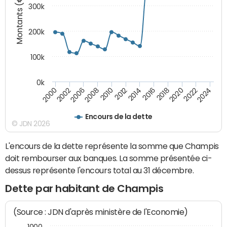
Montants (€)
300k
200k
100k
0k
2000
2022
2016
2010
2002
2024
2018
2012
2006
2020
2014
2008
Encours de la dette
© JDN 2026
L'encours de la dette représente la somme que Champis
doit rembourser aux banques. La somme présentée ci-
dessus représente l'encours total au 31 décembre.
Dette par habitant de Champis
(Source : JDN d'après ministère de l'Economie)
1000