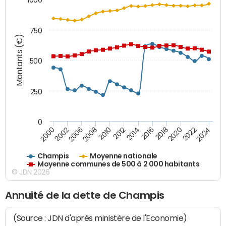
750
Montants (€)
500
250
0
2018
2002
2022
2008
2012
2016
2000
2020
2006
2024
2010
2014
Champis
Moyenne nationale
Moyenne communes de 500 à 2 000 habitants
© JDN 2026
Annuité de la dette de Champis
(Source : JDN d'après ministère de l'Economie)