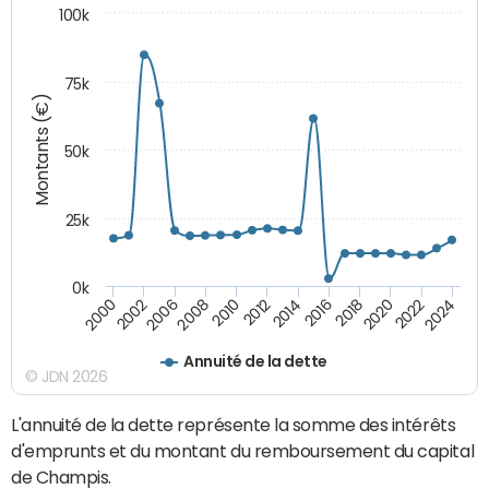
100k
75k
Montants (€)
50k
25k
0k
2024
2002
2010
2016
2022
2000
2008
2014
2020
2006
2012
2018
Annuité de la dette
© JDN 2026
L'annuité de la dette représente la somme des intérêts
d'emprunts et du montant du remboursement du capital
de Champis.