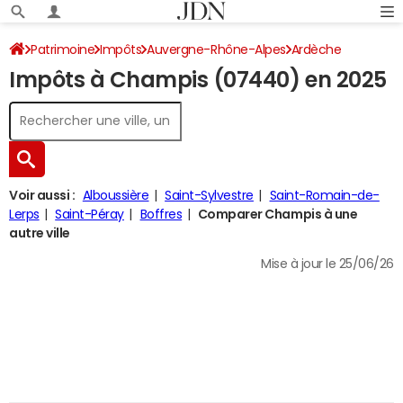
Patrimoine
Impôts
Auvergne-Rhône-Alpes
Ardèche
Impôts à Champis (07440) en 2025
Champis
Impôt sur le revenu
Voir aussi :
Alboussière
Saint-Sylvestre
Saint-Romain-de-
Lerps
Saint-Péray
Boffres
Comparer Champis à une
autre ville
Mise à jour le 25/06/26