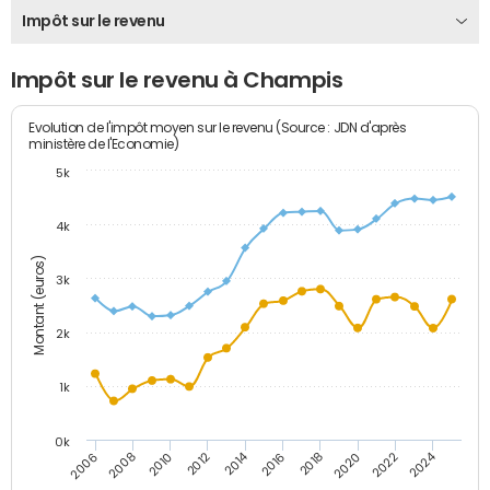
Impôt sur le revenu
Impôt sur le revenu à Champis
Evolution de l'impôt moyen sur le revenu (Source : JDN d'après
ministère de l'Economie)
5k
4k
Montant (euros)
3k
2k
1k
0k
2014
2024
2010
2020
2012
2022
2006
2016
2008
2018