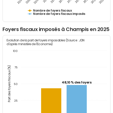
2009
2023
2017
2011
2025
2005
2019
2013
2007
2021
2015
Nombre de foyers fiscaux
Nombre de foyers fiscaux imposés
Foyers fiscaux imposés à Champis en 2025
Evolution de la part de foyers imposables (Source : JDN
d'après ministère de l'Economie)
100
Part des foyers fiscaux (%)
75
48,10 % des foyers
50
25