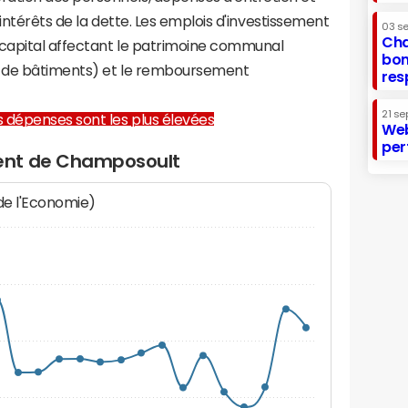
 intérêts de la dette. Les emplois d'investissement
03 s
Cha
capital affectant le patrimoine communal
bon
on de bâtiments) et le remboursement
res
21 se
les dépenses sont les plus élevées
Web
per
ent de Champosoult
 de l'Economie)