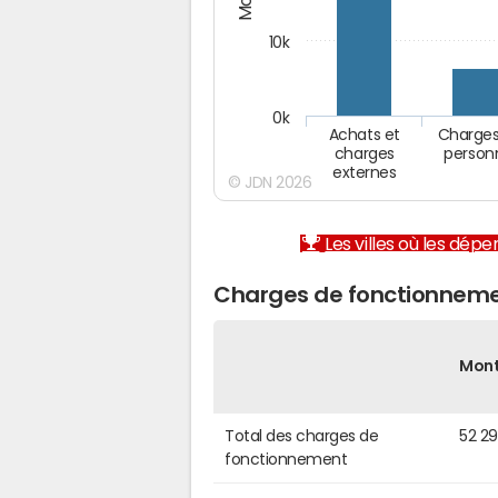
10k
0k
Achats et
Charges
charges
person
externes
© JDN 2026
Les villes où les dép
Charges de fonctionnem
Mon
Total des charges de
52 2
fonctionnement