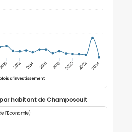
2016
2018
2010
2020
2012
2022
2014
2024
lois d'investissement
 par habitant de Champosoult
 de l'Economie)