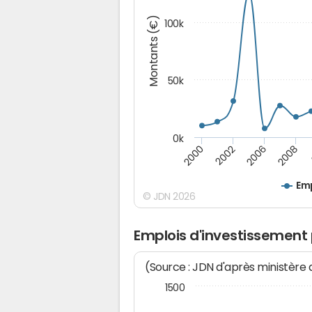
Montants (€)
100k
50k
0k
2008
2000
2002
2006
Emp
© JDN 2026
Emplois d'investissement
(Source : JDN d'après ministère
1500