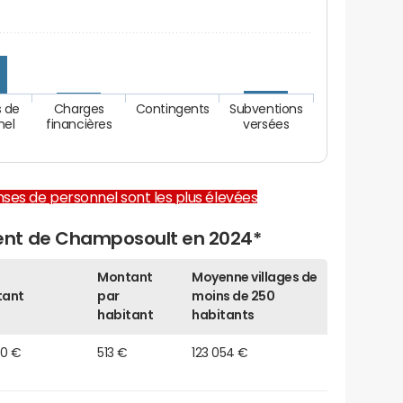
 de
Charges
Contingents
Subventions
nel
financières
versées
enses de personnel sont les plus élevées
ent de Champosoult en 2024*
Montant
Moyenne villages de
tant
par
moins de 250
habitant
habitants
90 €
513 €
123 054 €