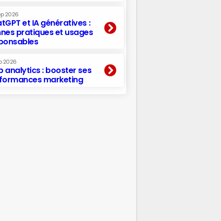
ep 2026
tGPT et IA génératives :
nes pratiques et usages
ponsables
p 2026
 analytics : booster ses
formances marketing