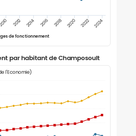
2016
2014
2012
2010
2024
2022
2020
2018
ges de fonctionnement
nt par habitant de Champosoult
 de l'Economie)