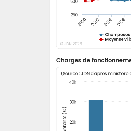
500
250
2000
2002
2006
2008
Champosoul
Moyenne vill
© JDN 2026
Charges de fonctionnem
(Source : JDN d'après ministère
40k
30k
Montants (€)
20k