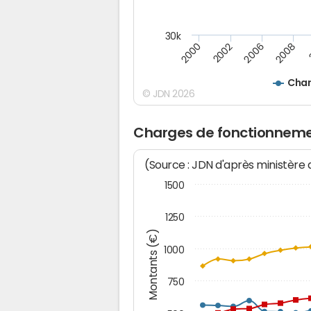
30k
2008
2006
2002
2000
Char
© JDN 2026
Charges de fonctionneme
(Source : JDN d'après ministère
1500
1250
Montants (€)
1000
750