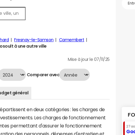
hard
Fresnay-le-Samson
Camembert
ult à une autre ville
Mise à jour le 07/11/25
Comparer avec
udget général
artissent en deux catégories : les charges de
FO
investissements. Les charges de fonctionnement
tes permettant d'assurer le fonctionnement
27 a
Goo
tion des personnels, dépenses d'entretien et