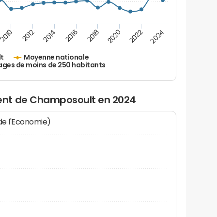
2010
2012
2014
2016
2018
2020
2022
2024
t
Moyenne nationale
ages de moins de 250 habitants
ent de Champosoult en 2024
 de l'Economie)