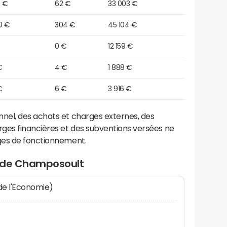
0 €
62 €
33 003 €
0 €
304 €
45 104 €
0 €
12 159 €
€
4 €
1 888 €
€
6 €
3 916 €
el, des achats et charges externes, des
ges financières et des subventions versées ne
ges de fonctionnement.
t de Champosoult
 de l'Economie)