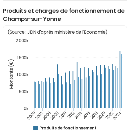
Produits et charges de fonctionnement de
Champs-sur-Yonne
(Source : JDN d'après ministère de l'Economie)
2 000k
1 500k
Montants (€)
1 000k
500k
0k
2014
2008
2000
2024
2018
2012
2006
2022
2016
2010
2002
2020
Produits de fonctionnement