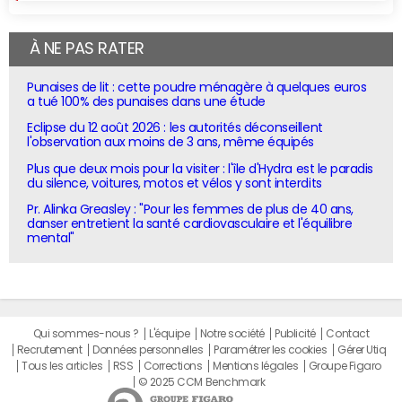
À NE PAS RATER
Punaises de lit : cette poudre ménagère à quelques euros
a tué 100% des punaises dans une étude
Eclipse du 12 août 2026 : les autorités déconseillent
l'observation aux moins de 3 ans, même équipés
Plus que deux mois pour la visiter : l'île d'Hydra est le paradis
du silence, voitures, motos et vélos y sont interdits
Pr. Alinka Greasley : "Pour les femmes de plus de 40 ans,
danser entretient la santé cardiovasculaire et l'équilibre
mental"
Qui sommes-nous ?
L'équipe
Notre société
Publicité
Contact
Recrutement
Données personnelles
Paramétrer les cookies
Gérer Utiq
Tous les articles
RSS
Corrections
Mentions légales
Groupe Figaro
© 2025 CCM Benchmark