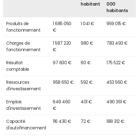
habitant
000
habitants
Produits de
1 685 050
1 041 €
959 015 €
fonctionnement
€
Charges de
1 587 220
980 €
783 493 €
fonctionnement
€
Résultat
97 830 €
60 €
175 522 €
comptable
Ressources
958 650 €
592 €
453 560 €
d'investissement
Emplois
649 460
401 €
490 361 €
d'investissement
€
Capacité
116 430 €
72 €
188 312 €
d'autofinancement