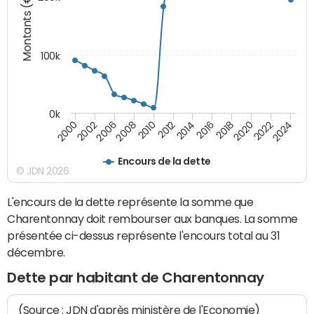
Montants (€)
100k
0k
2008
2022
2002
2018
2014
2010
2024
2006
2020
2000
2016
2012
Encours de la dette
© JDN 2026
L'encours de la dette représente la somme que
Charentonnay doit rembourser aux banques. La somme
présentée ci-dessus représente l'encours total au 31
décembre.
Dette par habitant de Charentonnay
(Source : JDN d'après ministère de l'Economie)