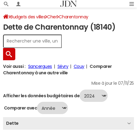
Budgets des villes
Cher
Charentonnay
Dette de Charentonnay (18140)
Dette au 31/12/2024
Voir aussi :
Sancergues
Sévry
Couy
Comparer
Charentonnay à une autre ville
Mise à jour le 07/11/25
Afficher les données budgétaires de
Comparer avec
Dette