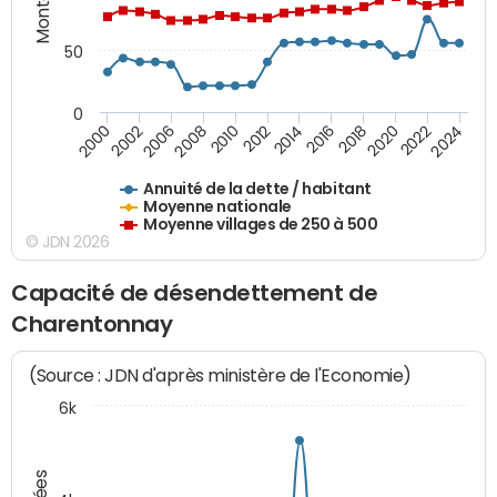
50
0
2014
2008
2000
2024
2018
2012
2006
2022
2016
2010
2002
2020
Annuité de la dette / habitant
Moyenne nationale
Moyenne villages de 250 à 500
© JDN 2026
Capacité de désendettement de
Charentonnay
(Source : JDN d'après ministère de l'Economie)
6k