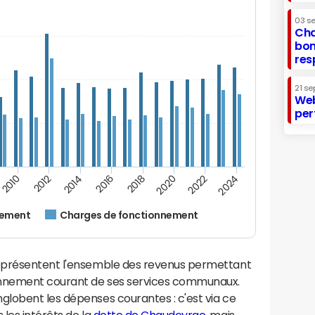
03 s
Cha
bon
res
21 se
Web
per
2014
2024
2012
2022
2010
2020
2018
2016
nement
Charges de fonctionnement
eprésentent l'ensemble des revenus permettant
onnement courant de ses services communaux.
lobent les dépenses courantes : c'est via ce