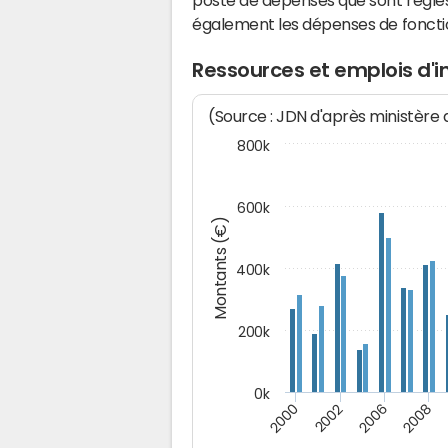
poste de dépenses que sont réglés 
également les dépenses de fonct
Ressources et emplois d'
(Source : JDN d'après ministère
800k
600k
Montants (€)
400k
200k
0k
2000
2008
2006
2002