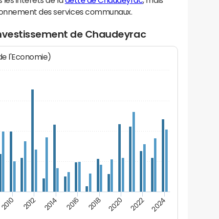
les intérêts de la
dette de Chaudeyrac
, mais
ionnement des services communaux.
investissement de Chaudeyrac
 de l'Economie)
2014
2024
2012
2022
2010
2020
2018
2016