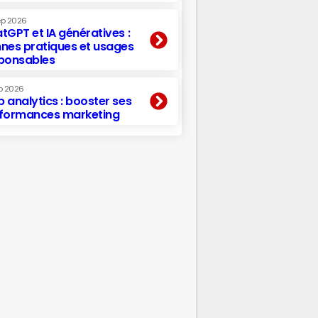
ep 2026
tGPT et IA génératives :
nes pratiques et usages
ponsables
p 2026
 analytics : booster ses
formances marketing