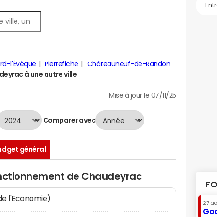
rd-l'Évêque
Pierrefiche
Châteauneuf-de-Randon
yrac à une autre ville
Mise à jour le 07/11/25
Comparer avec
udget général
fonctionnement de Chaudeyrac
FO
 de l'Economie)
27 a
Goo