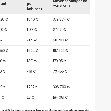
Moyenne villages de
tant
par
250 à 500
habitant
520 €
1 546 €
339 874 €
410 €
1 137 €
271 171 €
0 €
409 €
68 703 €
650 €
1 624 €
167 522 €
50 €
1 391 €
179 951 €
10 €
419 €
73 455 €
40 €
1 737 €
306 790 €
0 €
23 €
184 081 €
a différence entre les produits et les charges de