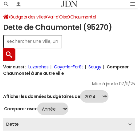
Budgets des villes
Val-d'Oise
Chaumontel
Dette de Chaumontel (95270)
Dette au 31/12/2024
Voir aussi :
Luzarches
Coye-la-Forêt
Seugy
Comparer
Chaumontel à une autre ville
Mise à jour le 07/11/25
Afficher les données budgétaires de
Comparer avec
Dette