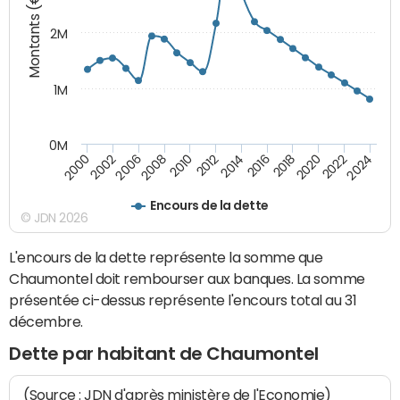
Montants (€)
2M
1M
0M
2010
2012
2014
2016
2018
2020
2022
2024
2000
2002
2006
2008
Encours de la dette
© JDN 2026
L'encours de la dette représente la somme que
Chaumontel doit rembourser aux banques. La somme
présentée ci-dessus représente l'encours total au 31
décembre.
Dette par habitant de Chaumontel
(Source : JDN d'après ministère de l'Economie)