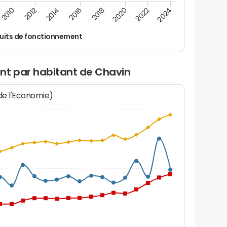
2014
2024
2012
2022
2010
2020
2018
2016
uits de fonctionnement
nt par habitant de Chavin
 de l'Economie)