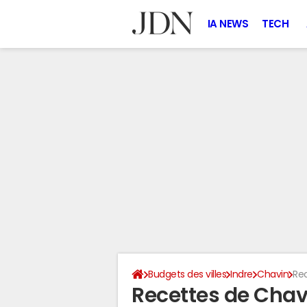
IA NEWS
TECH
Budgets des villes
Indre
Chavin
Re
Recettes de Chav