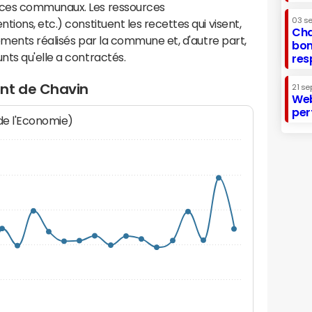
ices communaux. Les ressources
03 s
ions, etc.) constituent les recettes qui visent,
Cha
sements réalisés par la commune et, d'autre part,
bon
ts qu'elle a contractés.
res
nt de Chavin
21 se
Web
per
 de l'Economie)