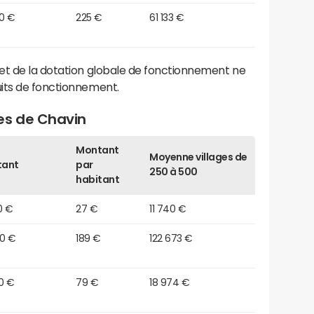
80 €
225 €
61 133 €
et de la dotation globale de fonctionnement ne
its de fonctionnement.
es de Chavin
Montant
Moyenne villages de
tant
par
250 à 500
habitant
0 €
27 €
11 740 €
30 €
189 €
122 673 €
0 €
79 €
18 974 €