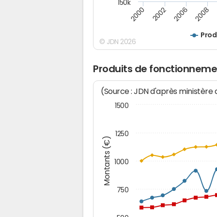
150k
2000
2008
2006
2002
Prod
© JDN 2026
Produits de fonctionneme
(Source : JDN d'après ministère
1500
1250
Montants (€)
1000
750