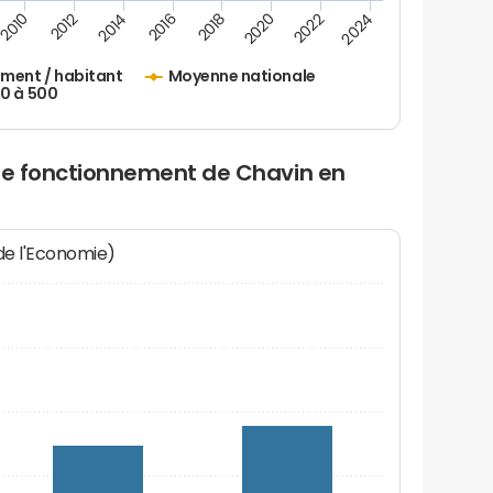
2010
2012
2014
2016
2018
2020
2022
2024
ement / habitant
Moyenne nationale
50 à 500
 de fonctionnement de Chavin en
 de l'Economie)