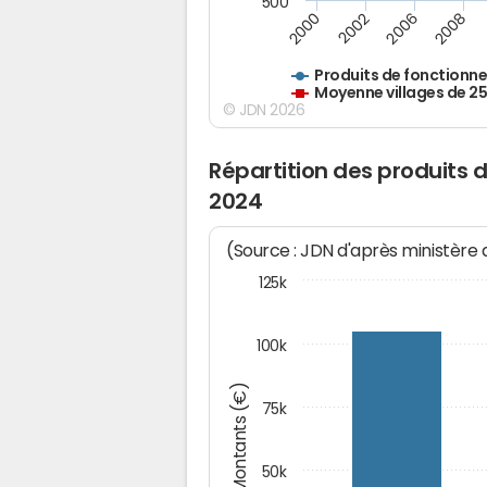
500
2000
2002
2006
2008
Produits de fonctionn
Moyenne villages de 2
© JDN 2026
Répartition des produits
2024
(Source : JDN d'après ministère
125k
100k
Montants (€)
75k
50k