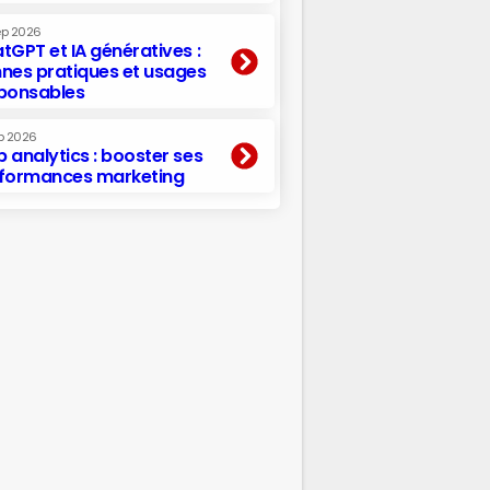
ep 2026
tGPT et IA génératives :
nes pratiques et usages
ponsables
p 2026
 analytics : booster ses
formances marketing