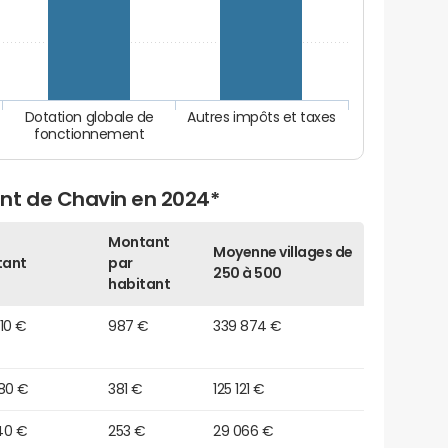
Dotation globale de
Autres impôts et taxes
fonctionnement
nt de Chavin en 2024*
Montant
Moyenne villages de
tant
par
250 à 500
habitant
10 €
987 €
339 874 €
080 €
381 €
125 121 €
40 €
253 €
29 066 €