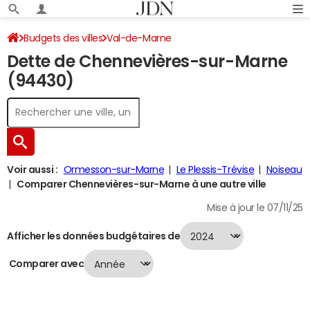
Budgets des villes
Val-de-Marne
Dette de Chennevières-sur-Marne
Chennevières-sur-Marne
Dette au 31/12/2024
(94430)
Voir aussi :
Ormesson-sur-Marne
Le Plessis-Trévise
Noiseau
Comparer Chennevières-sur-Marne à une autre ville
Mise à jour le 07/11/25
Afficher les données budgétaires de
Comparer avec