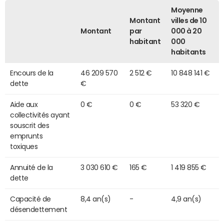
Moyenne
Montant
villes de 10
Montant
par
000 à 20
habitant
000
habitants
Encours de la
46 209 570
2 512 €
10 848 141 €
dette
€
Aide aux
0 €
0 €
53 320 €
collectivités ayant
souscrit des
emprunts
toxiques
Annuité de la
3 030 610 €
165 €
1 419 855 €
dette
Capacité de
8,4 an(s)
-
4,9 an(s)
désendettement