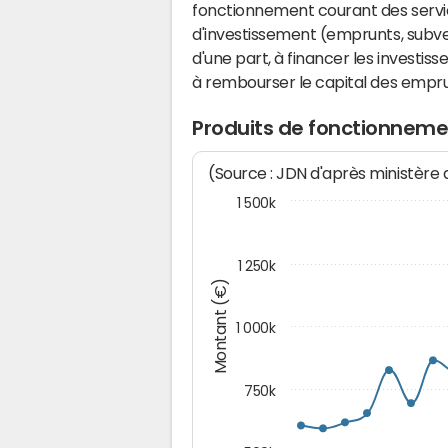
fonctionnement courant des serv
d'investissement (emprunts, subvent
d'une part, à financer les investis
à rembourser le capital des emprun
Produits de fonctionnem
(Source : JDN d'après ministère
1 500k
1 250k
Montant (€)
1 000k
750k