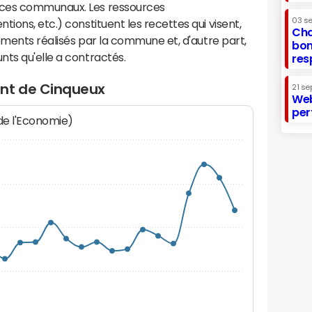
ices communaux. Les ressources
03 s
ions, etc.) constituent les recettes qui visent,
Cha
sements réalisés par la commune et, d'autre part,
bon
ts qu'elle a contractés.
res
ent de Cinqueux
21 se
Web
per
 de l'Economie)