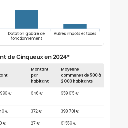
Dotation globale de
Autres impôts et taxes
fonctionnement
nt de Cinqueux en 2024*
Montant
Moyenne
tant
par
communes de 500 à
habitant
2 000 habitants
 990 €
646 €
959 015 €
740 €
372 €
398 701 €
10 €
27 €
61 559 €