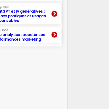
ep 2026
tGPT et IA génératives :
nes pratiques et usages
ponsables
p 2026
 analytics : booster ses
formances marketing