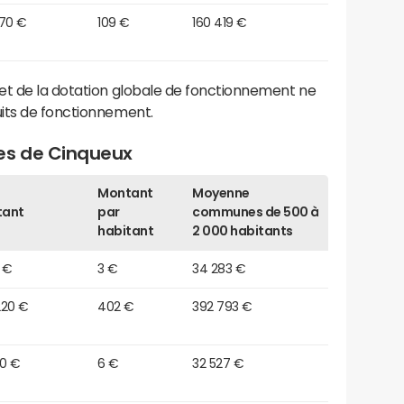
270 €
109 €
160 419 €
et de la dotation globale de fonctionnement ne
its de fonctionnement.
es de Cinqueux
Montant
Moyenne
tant
par
communes de 500 à
habitant
2 000 habitants
 €
3 €
34 283 €
220 €
402 €
392 793 €
40 €
6 €
32 527 €