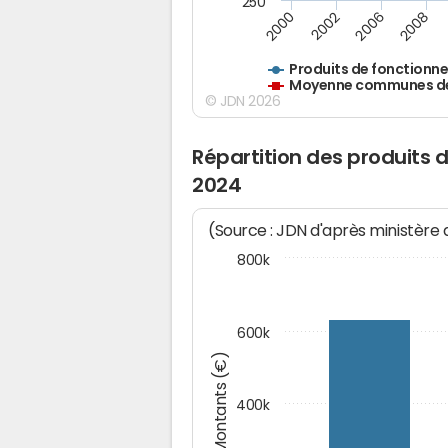
250
2000
2002
2006
2008
Produits de fonctionn
Moyenne communes de 
© JDN 2026
Répartition des produits
2024
(Source : JDN d'après ministère
800k
600k
Montants (€)
400k