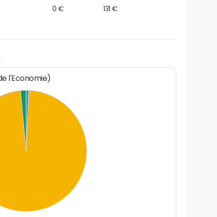
0 €
131 €
x
 de l'Economie)