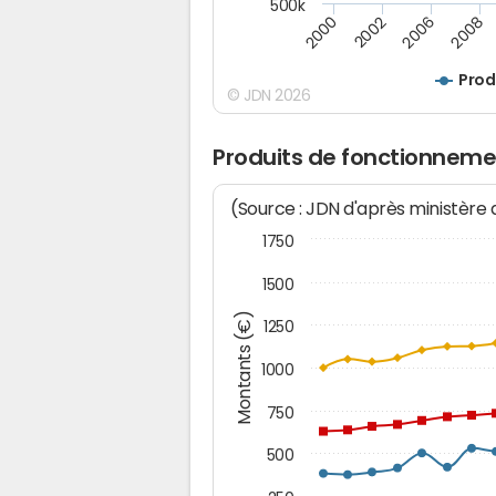
500k
2008
2002
2006
2000
Prod
© JDN 2026
Produits de fonctionneme
(Source : JDN d'après ministère
1750
1500
Montants (€)
1250
1000
750
500