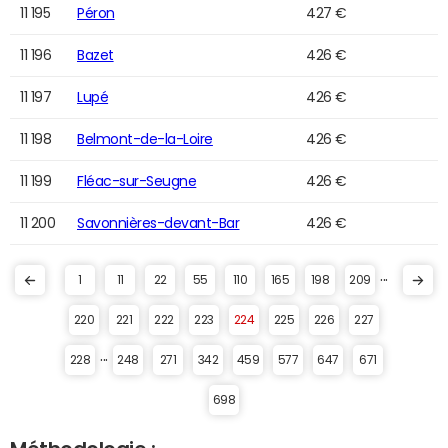
11 195
Péron
427 €
11 196
Bazet
426 €
11 197
Lupé
426 €
11 198
Belmont-de-la-Loire
426 €
11 199
Fléac-sur-Seugne
426 €
11 200
Savonnières-devant-Bar
426 €
...
1
11
22
55
110
165
198
209
220
221
222
223
224
225
226
227
...
228
248
271
342
459
577
647
671
698