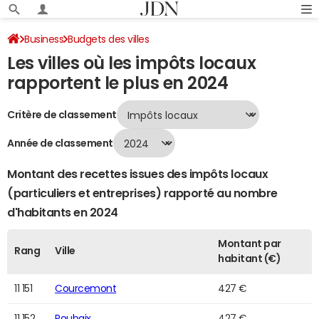
Business
Budgets des villes
Les villes où les impôts locaux
Classement 2024 des villes par impôts locaux
Page 224
rapportent le plus en 2024
Critère de classement
Année de classement
Montant des recettes issues des impôts locaux
(particuliers et entreprises) rapporté au nombre
d'habitants en 2024
Montant par
Rang
Ville
habitant (€)
11 151
Courcemont
427 €
11 152
Roubaix
427 €