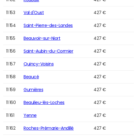
11 153
Val d'Oust
427 €
11 154
Saint-Pierre-des-Landes
427 €
11 155
Beauvoir-sur-Niort
427 €
11 156
Saint-Aubin-du-Cormier
427 €
11 157
Quincy-Voisins
427 €
11 158
Beaucé
427 €
11 159
Gumières
427 €
11 160
Beaulieu-lès-Loches
427 €
11 161
Yenne
427 €
11 162
Roches-Prémarie-Andillé
427 €