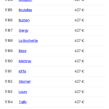
11 185
Brutelles
427 €
11 186
Butten
427 €
11 187
Gergy
427 €
11 188
La Rochette
427 €
11 189
Bèze
427 €
11 190
Mettray
427 €
11 191
Kiffis
427 €
11 192
Glomel
427 €
11 193
Loury
427 €
11 194
Tailly
427 €