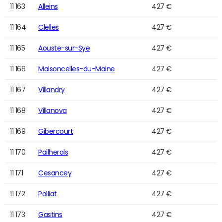
11 163
Alleins
427 €
11 164
Clelles
427 €
11 165
Aouste-sur-Sye
427 €
11 166
Maisoncelles-du-Maine
427 €
11 167
Villandry
427 €
11 168
Villanova
427 €
11 169
Gibercourt
427 €
11 170
Pailherols
427 €
11 171
Cesancey
427 €
11 172
Polliat
427 €
11 173
Gastins
427 €