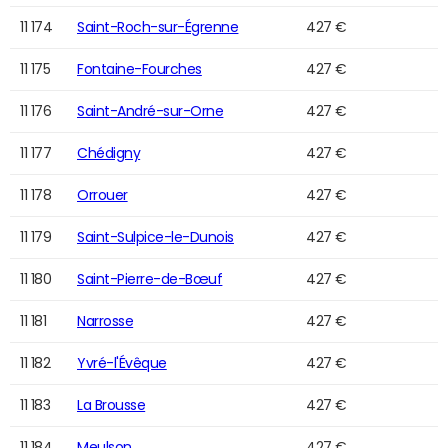
11 174
Saint-Roch-sur-Égrenne
427 €
11 175
Fontaine-Fourches
427 €
11 176
Saint-André-sur-Orne
427 €
11 177
Chédigny
427 €
11 178
Orrouer
427 €
11 179
Saint-Sulpice-le-Dunois
427 €
11 180
Saint-Pierre-de-Bœuf
427 €
11 181
Narrosse
427 €
11 182
Yvré-l'Évêque
427 €
11 183
La Brousse
427 €
11 184
Meulson
427 €