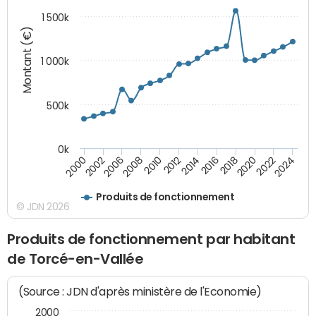
1 500k
Montant (€)
1 000k
500k
0k
2014
2008
2000
2024
2018
2012
2006
2022
2016
2010
2002
2020
Produits de fonctionnement
© JDN 2026
Produits de fonctionnement par habitant
de Torcé-en-Vallée
(Source : JDN d'après ministère de l'Economie)
2000