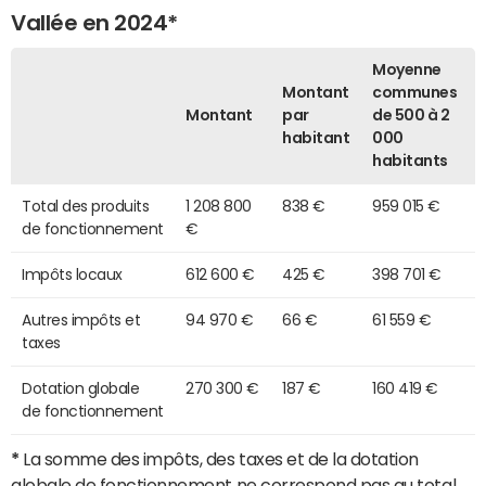
Vallée en 2024*
Moyenne
Montant
communes
Montant
par
de 500 à 2
habitant
000
habitants
Total des produits
1 208 800
838 €
959 015 €
de fonctionnement
€
Impôts locaux
612 600 €
425 €
398 701 €
Autres impôts et
94 970 €
66 €
61 559 €
taxes
Dotation globale
270 300 €
187 €
160 419 €
de fonctionnement
*
La somme des impôts, des taxes et de la dotation
globale de fonctionnement ne correspond pas au total