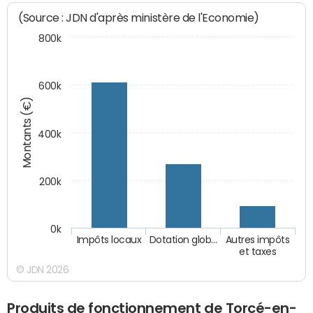
(Source : JDN d'après ministère de l'Economie)
800k
600k
Montants (€)
400k
200k
0k
Impôts locaux
Dotation glob…
Autres impôts
et taxes
© JDN 2026
Produits de fonctionnement de Torcé-en-