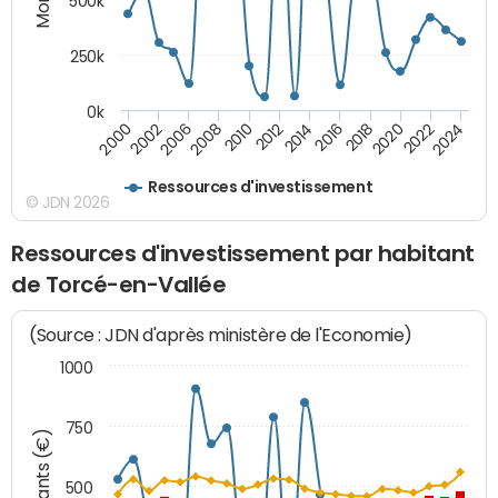
500k
250k
0k
2016
2014
2012
2010
2008
2006
2002
2000
2024
2022
2020
2018
Ressources d'investissement
© JDN 2026
Ressources d'investissement par habitant
de Torcé-en-Vallée
(Source : JDN d'après ministère de l'Economie)
1000
750
Montants (€)
500