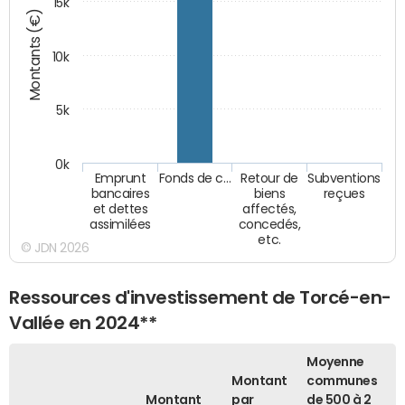
15k
Montants (€)
10k
5k
0k
Emprunt
Fonds de c…
Retour de
Subventions
bancaires
biens
reçues
et dettes
affectés,
assimilées
concedés,
etc.
© JDN 2026
Ressources d'investissement de Torcé-en-
Vallée en 2024**
Moyenne
Montant
communes
Montant
par
de 500 à 2