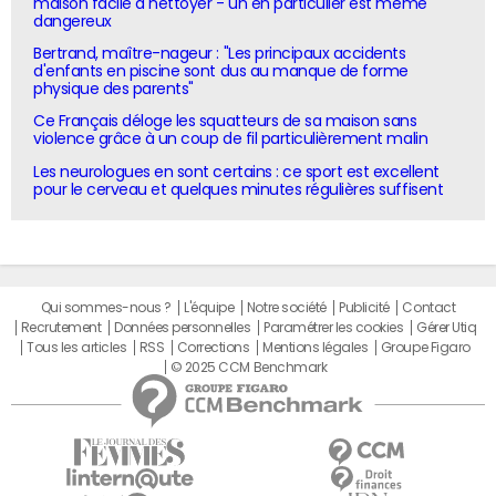
maison facile à nettoyer - un en particulier est même
dangereux
Bertrand, maître-nageur : "Les principaux accidents
d'enfants en piscine sont dus au manque de forme
physique des parents"
Ce Français déloge les squatteurs de sa maison sans
violence grâce à un coup de fil particulièrement malin
Les neurologues en sont certains : ce sport est excellent
pour le cerveau et quelques minutes régulières suffisent
Qui sommes-nous ?
L'équipe
Notre société
Publicité
Contact
Recrutement
Données personnelles
Paramétrer les cookies
Gérer Utiq
Tous les articles
RSS
Corrections
Mentions légales
Groupe Figaro
© 2025 CCM Benchmark