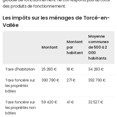
des produits de fonctionnement.
Les impôts sur les ménages de Torcé-en-
Vallée
Moyenne
Montant
communes
Montant
par
de 500 à 2
habitant
000
habitants
Taxe d'habitation
25 280 €
18 €
34 283 €
Taxe foncière sur
390 780 €
271 €
392 793 €
les propriétés
bâties
Taxe foncière sur
59 420 €
41 €
32 527 €
les propriétés non
bâties