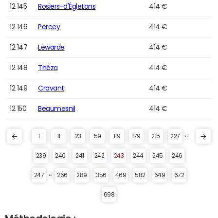
12 145
Rosiers-d'Égletons
414 €
12 146
Percey
414 €
12 147
Lewarde
414 €
12 148
Théza
414 €
12 149
Cravant
414 €
12 150
Beaumesnil
414 €
...
1
11
23
59
119
179
215
227
239
240
241
242
243
244
245
246
...
247
266
289
356
469
582
649
672
698