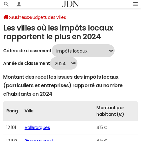
Business
Budgets des villes
Les villes où les impôts locaux
Classement 2024 des villes par impôts locaux
Page 243
rapportent le plus en 2024
Critère de classement
Année de classement
Montant des recettes issues des impôts locaux
(particuliers et entreprises) rapporté au nombre
d'habitants en 2024
Montant par
Rang
Ville
habitant (€)
12 101
Vallérargues
415 €
12 102
Gommecourt
415 €