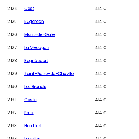
12 124
Cast
414 €
12 125
Bugarach
414 €
12 126
Mont-de-Galié
414 €
12 127
La Méaugon
414 €
12 128
Begnécourt
414 €
12 129
Saint-Pierre-de-Chevillé
414 €
12 130
Les Brunels
414 €
12 131
Costa
414 €
12 132
Proix
414 €
12 133
Hardifort
414 €
12 134
Lecelles
414 €