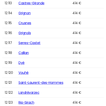
12 113
Castres-Gironde
414 €
12 114
Grignon
414 €
12 115
Crusnes
414 €
12 116
Grignols
414 €
12 117
Serres-Castet
414 €
12 118
Callian
414 €
12 119
Dyé
414 €
12 120
Vouhé
414 €
12 121
Saint-Laurent-des-Hommes
414 €
12 122
Landrévarzec
414 €
12 123
Ria-Sirach
414 €