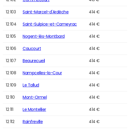
12 103
Saint-Marcel-d'Ardèche
414 €
12 104
Saint-Sulpice-et-Cameyrac
414 €
12 105
Nogent-lès-Montbard
414 €
12 106
Caucourt
414 €
12 107
Beaurecueil
414 €
12 108
Nampcelles-la-Cour
414 €
12 109
Le Tallud
414 €
12 110
Mont-Ormel
414 €
12 111
Le Montellier
414 €
12 112
Rainfreville
414 €