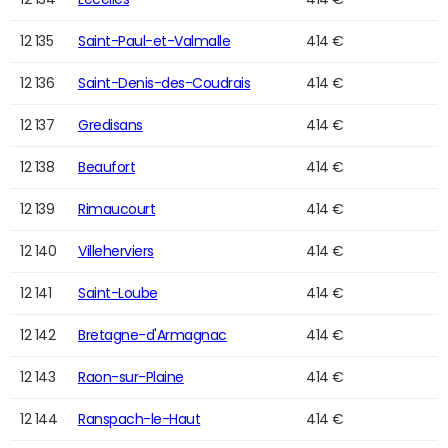
12 135
Saint-Paul-et-Valmalle
414 €
12 136
Saint-Denis-des-Coudrais
414 €
12 137
Gredisans
414 €
12 138
Beaufort
414 €
12 139
Rimaucourt
414 €
12 140
Villeherviers
414 €
12 141
Saint-Loube
414 €
12 142
Bretagne-d'Armagnac
414 €
12 143
Raon-sur-Plaine
414 €
12 144
Ranspach-le-Haut
414 €