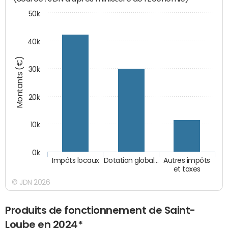
50k
40k
Montants (€)
30k
20k
10k
0k
Impôts locaux
Dotation global…
Autres impôts
et taxes
© JDN 2026
Produits de fonctionnement de Saint-
Loube en 2024*