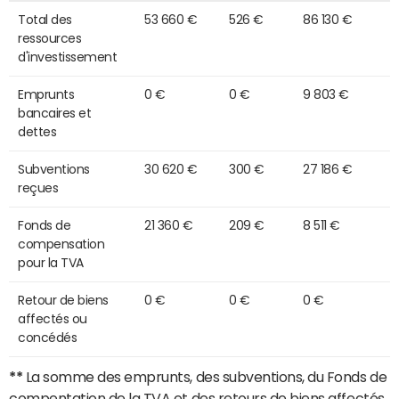
Total des
53 660 €
526 €
86 130 €
ressources
d'investissement
Emprunts
0 €
0 €
9 803 €
bancaires et
dettes
Subventions
30 620 €
300 €
27 186 €
reçues
Fonds de
21 360 €
209 €
8 511 €
compensation
pour la TVA
Retour de biens
0 €
0 €
0 €
affectés ou
concédés
**
La somme des emprunts, des subventions, du Fonds de
compentation de la TVA et des retours de biens affectés