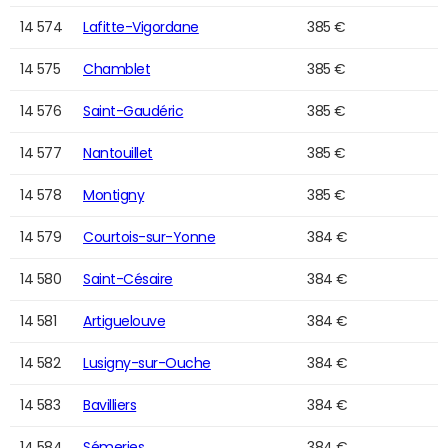
14 574
Lafitte-Vigordane
385 €
14 575
Chamblet
385 €
14 576
Saint-Gaudéric
385 €
14 577
Nantouillet
385 €
14 578
Montigny
385 €
14 579
Courtois-sur-Yonne
384 €
14 580
Saint-Césaire
384 €
14 581
Artiguelouve
384 €
14 582
Lusigny-sur-Ouche
384 €
14 583
Bavilliers
384 €
14 584
Sémeries
384 €