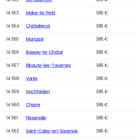
14 553
Malay-le-Petit
385 €
14 554
Châtellenot
385 €
14 555
Martaizé
385 €
14 556
Boissey-le-Châtel
385 €
14 557
Ribaute-les-Tavernes
385 €
14 558
Varès
385 €
14 559
Hochfelden
385 €
14 560
Charre
385 €
14 561
Flexanville
385 €
14 562
Saint-Calez-en-Saosnois
385 €