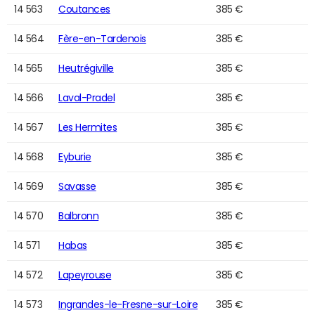
14 563
Coutances
385 €
14 564
Fère-en-Tardenois
385 €
14 565
Heutrégiville
385 €
14 566
Laval-Pradel
385 €
14 567
Les Hermites
385 €
14 568
Eyburie
385 €
14 569
Savasse
385 €
14 570
Balbronn
385 €
14 571
Habas
385 €
14 572
Lapeyrouse
385 €
14 573
Ingrandes-le-Fresne-sur-Loire
385 €