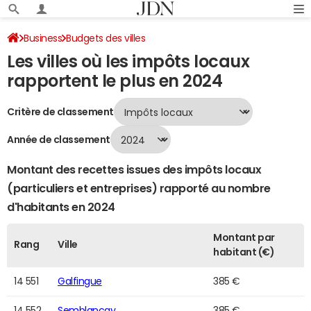
Business
Budgets des villes
Les villes où les impôts locaux
Classement 2024 des villes par impôts locaux
Page 292
rapportent le plus en 2024
Critère de classement
Année de classement
Montant des recettes issues des impôts locaux
(particuliers et entreprises) rapporté au nombre
d'habitants en 2024
Montant par
Rang
Ville
habitant (€)
14 551
Galfingue
385 €
14 552
Semblançay
385 €