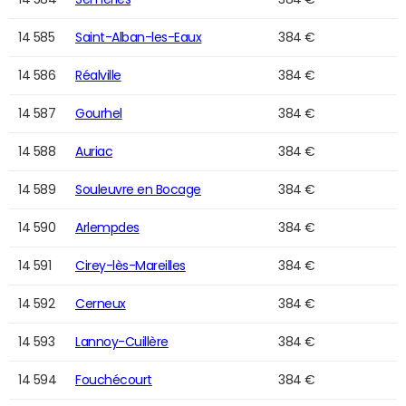
14 585
Saint-Alban-les-Eaux
384 €
14 586
Réalville
384 €
14 587
Gourhel
384 €
14 588
Auriac
384 €
14 589
Souleuvre en Bocage
384 €
14 590
Arlempdes
384 €
14 591
Cirey-lès-Mareilles
384 €
14 592
Cerneux
384 €
14 593
Lannoy-Cuillère
384 €
14 594
Fouchécourt
384 €