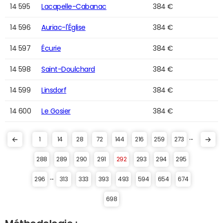
14 595
Lacapelle-Cabanac
384 €
14 596
Auriac-l'Église
384 €
14 597
Écurie
384 €
14 598
Saint-Doulchard
384 €
14 599
Linsdorf
384 €
14 600
Le Gosier
384 €
...
1
14
28
72
144
216
259
273
288
289
290
291
292
293
294
295
...
296
313
333
393
493
594
654
674
698