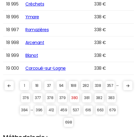
18 995
Créchets
338 €
18 996
Ymare
338 €
18 997
Romazières
338 €
18 998
Arcenant
338 €
18 999
Blanot
338 €
19 000
Corcoué-sur-Logne
338 €
...
1
18
37
94
188
282
338
357
376
377
378
379
380
381
382
383
...
384
396
412
459
537
616
663
679
698