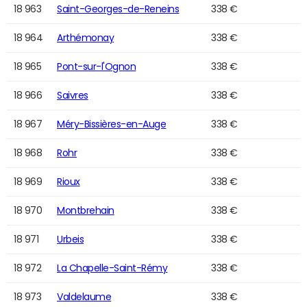
18 963
Saint-Georges-de-Reneins
338 €
18 964
Arthémonay
338 €
18 965
Pont-sur-l'Ognon
338 €
18 966
Saivres
338 €
18 967
Méry-Bissières-en-Auge
338 €
18 968
Rohr
338 €
18 969
Rioux
338 €
18 970
Montbrehain
338 €
18 971
Urbeis
338 €
18 972
La Chapelle-Saint-Rémy
338 €
18 973
Valdelaume
338 €