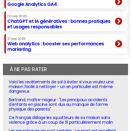
Google Analytics GA4
03 sep 2026
ChatGPT et IA génératives : bonnes pratiques
et usages responsables
21 sep 2026
Web analytics : booster ses performances
marketing
À NE PAS RATER
Voici les revêtements de sol à éviter si vous voulez une
maison facile à nettoyer - un en particulier est même
dangereux
Bertrand, maître-nageur : "Les principaux accidents
d'enfants en piscine sont dus au manque de forme
physique des parents"
Ce Français déloge les squatteurs de sa maison sans
violence grâce à un coup de fil particulièrement malin
Les neurologues en sont certains : ce sport est excellent