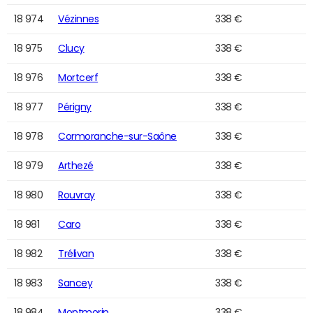
18 974
Vézinnes
338 €
18 975
Clucy
338 €
18 976
Mortcerf
338 €
18 977
Périgny
338 €
18 978
Cormoranche-sur-Saône
338 €
18 979
Arthezé
338 €
18 980
Rouvray
338 €
18 981
Caro
338 €
18 982
Trélivan
338 €
18 983
Sancey
338 €
18 984
Montmorin
338 €