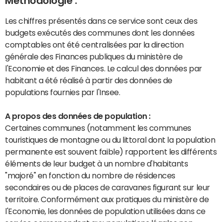
Méthodologie :
Les chiffres présentés dans ce service sont ceux des
budgets exécutés des communes dont les données
comptables ont été centralisées par la direction
générale des Finances publiques du ministère de
l'Economie et des Finances. Le calcul des données par
habitant a été réalisé à partir des données de
populations fournies par l'Insee.
A propos des données de population :
Certaines communes (notamment les communes
touristiques de montagne ou du littoral dont la population
permanente est souvent faible) rapportent les différents
éléments de leur budget à un nombre d'habitants
"majoré" en fonction du nombre de résidences
secondaires ou de places de caravanes figurant sur leur
territoire. Conformément aux pratiques du ministère de
l'Economie, les données de population utilisées dans ce