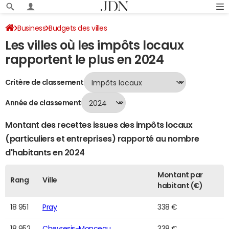
Business
Budgets des villes
Les villes où les impôts locaux
Classement 2024 des villes par impôts locaux
Page 380
rapportent le plus en 2024
Critère de classement
Année de classement
Montant des recettes issues des impôts locaux
(particuliers et entreprises) rapporté au nombre
d'habitants en 2024
Montant par
Rang
Ville
habitant (€)
18 951
Pray
338 €
18 952
Chevresis-Monceau
338 €