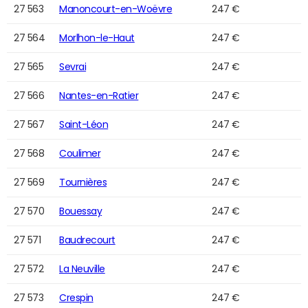
27 563
Manoncourt-en-Woëvre
247 €
27 564
Morlhon-le-Haut
247 €
27 565
Sevrai
247 €
27 566
Nantes-en-Ratier
247 €
27 567
Saint-Léon
247 €
27 568
Coulimer
247 €
27 569
Tournières
247 €
27 570
Bouessay
247 €
27 571
Baudrecourt
247 €
27 572
La Neuville
247 €
27 573
Crespin
247 €