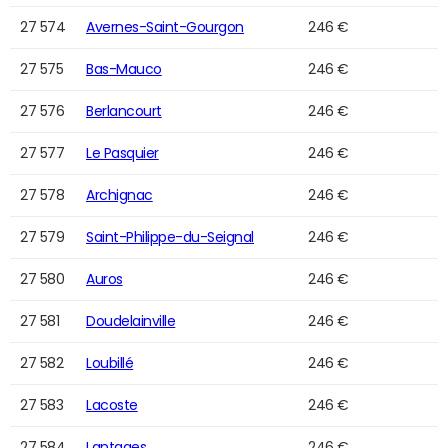
27 574
Avernes-Saint-Gourgon
246 €
27 575
Bas-Mauco
246 €
27 576
Berlancourt
246 €
27 577
Le Pasquier
246 €
27 578
Archignac
246 €
27 579
Saint-Philippe-du-Seignal
246 €
27 580
Auros
246 €
27 581
Doudelainville
246 €
27 582
Loubillé
246 €
27 583
Lacoste
246 €
27 584
Lantages
246 €