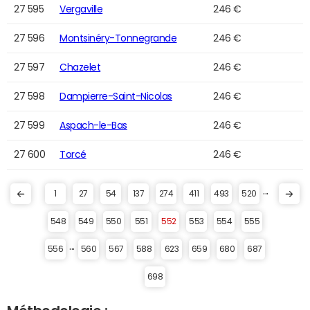
27 595
Vergaville
246 €
27 596
Montsinéry-Tonnegrande
246 €
27 597
Chazelet
246 €
27 598
Dampierre-Saint-Nicolas
246 €
27 599
Aspach-le-Bas
246 €
27 600
Torcé
246 €
...
1
27
54
137
274
411
493
520
548
549
550
551
552
553
554
555
...
556
560
567
588
623
659
680
687
698