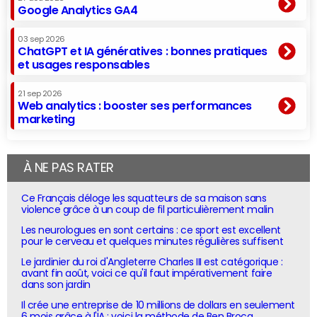
Google Analytics GA4
03 sep 2026
ChatGPT et IA génératives : bonnes pratiques
et usages responsables
21 sep 2026
Web analytics : booster ses performances
marketing
À NE PAS RATER
Ce Français déloge les squatteurs de sa maison sans
violence grâce à un coup de fil particulièrement malin
Les neurologues en sont certains : ce sport est excellent
pour le cerveau et quelques minutes régulières suffisent
Le jardinier du roi d'Angleterre Charles III est catégorique :
avant fin août, voici ce qu'il faut impérativement faire
dans son jardin
Il crée une entreprise de 10 millions de dollars en seulement
6 mois grâce à l'IA : voici la méthode de Ben Broca