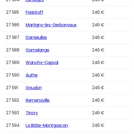
27 585
Freistroff
246 €
27 586
Martigny-les-Gerbonvaux
246 €
27 587
Darnieulles
246 €
27 588
Gomelange
246 €
27 589
Wanchy-Capval
246 €
27 590
Authe
246 €
27 591
Goudon
246 €
27 592
Remenoville
246 €
27 593
Tincry
246 €
27 594
La Bâtie-Montgascon
246 €