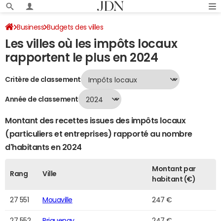
Business
Budgets des villes
Les villes où les impôts locaux
Classement 2024 des villes par impôts locaux
Page 552
rapportent le plus en 2024
Critère de classement
Année de classement
Montant des recettes issues des impôts locaux
(particuliers et entreprises) rapporté au nombre
d'habitants en 2024
Montant par
Rang
Ville
habitant (€)
27 551
Mouaville
247 €
27 552
Briquenay
247 €