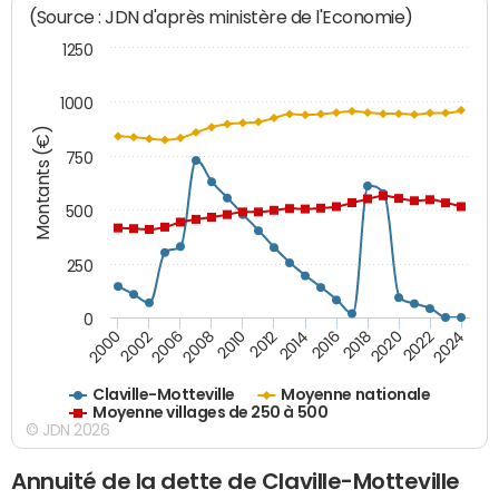
(Source : JDN d'après ministère de l'Economie)
1250
1000
Montants (€)
750
500
250
0
2018
2002
2022
2008
2012
2016
2000
2020
2006
2024
2010
2014
Claville-Motteville
Moyenne nationale
Moyenne villages de 250 à 500
© JDN 2026
Annuité de la dette de Claville-Motteville