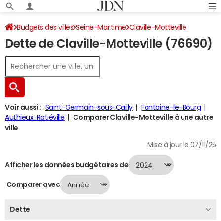
Budgets des villes
Seine-Maritime
Claville-Motteville
Dette de Claville-Motteville (76690)
Dette au 31/12/2024
Voir aussi :
Saint-Germain-sous-Cailly
Fontaine-le-Bourg
Authieux-Ratiéville
Comparer Claville-Motteville à une autre
ville
Mise à jour le 07/11/25
Afficher les données budgétaires de
Comparer avec
Dette