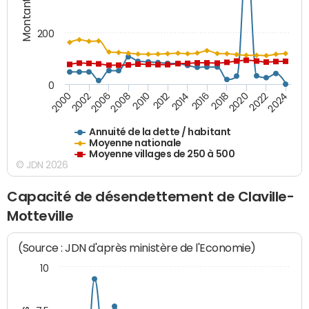
Montants (€)
200
0
2020
2010
2016
2006
2022
2012
2000
2018
2008
2024
2014
2002
Annuité de la dette / habitant
Moyenne nationale
Moyenne villages de 250 à 500
© JDN 2026
Capacité de désendettement de Claville-
Motteville
(Source : JDN d'après ministère de l'Economie)
10