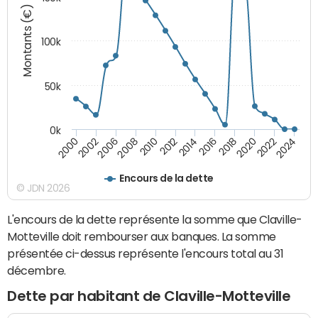
Montants (€)
100k
50k
0k
2008
2022
2002
2018
2014
2010
2024
2006
2020
2000
2016
2012
Encours de la dette
© JDN 2026
L'encours de la dette représente la somme que Claville-
Motteville doit rembourser aux banques. La somme
présentée ci-dessus représente l'encours total au 31
décembre.
Dette par habitant de Claville-Motteville