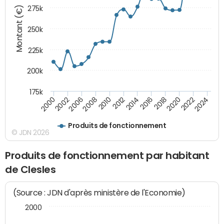
Montant (€)
275k
250k
225k
200k
175k
2008
2022
2002
2018
2014
2010
2024
2006
2020
2000
2016
2012
Produits de fonctionnement
© JDN 2026
Produits de fonctionnement par habitant
de Clesles
(Source : JDN d'après ministère de l'Economie)
2000