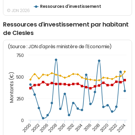
Ressources d'investissement
© JDN 2026
Ressources d'investissement par habitant
de Clesles
(Source : JDN d'après ministère de l'Economie)
750
Montants (€)
500
250
0
2020
2010
2016
2006
2022
2012
2000
2018
2008
2024
2002
2014