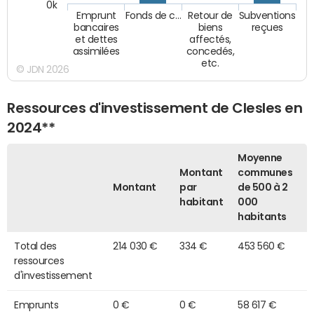
0k
Emprunt
Fonds de c…
Retour de
Subventions
bancaires
biens
reçues
et dettes
affectés,
assimilées
concedés,
etc.
© JDN 2026
Ressources d'investissement de Clesles en
2024**
Moyenne
Montant
communes
Montant
par
de 500 à 2
habitant
000
habitants
Total des
214 030 €
334 €
453 560 €
ressources
d'investissement
Emprunts
0 €
0 €
58 617 €