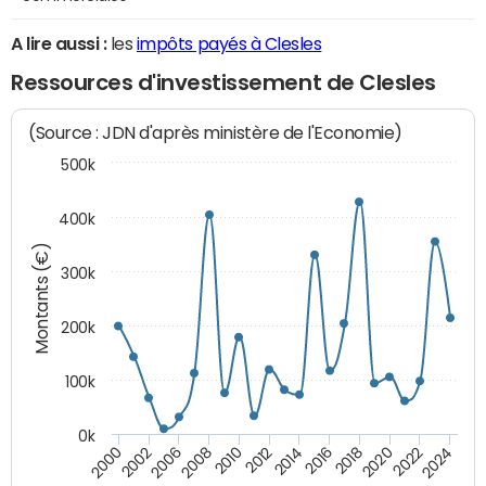
A lire aussi :
les
impôts payés à Clesles
Ressources d'investissement de Clesles
(Source : JDN d'après ministère de l'Economie)
500k
400k
Montants (€)
300k
200k
100k
0k
2000
2022
2016
2010
2002
2024
2018
2012
2006
2020
2014
2008