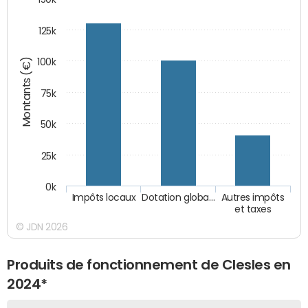
125k
Montants (€)
100k
75k
50k
25k
0k
Impôts locaux
Dotation globa…
Autres impôts
et taxes
© JDN 2026
Produits de fonctionnement de Clesles en
2024*