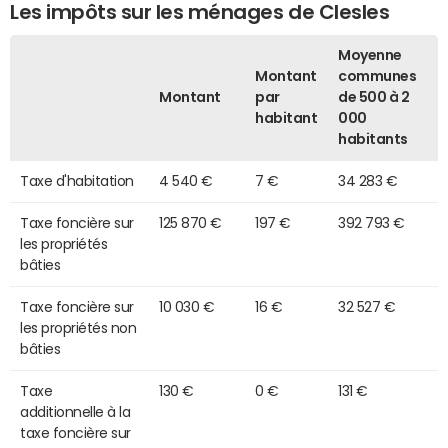
Les impôts sur les ménages de Clesles
Moyenne
Montant
communes
Montant
par
de 500 à 2
habitant
000
habitants
Taxe d'habitation
4 540 €
7 €
34 283 €
Taxe foncière sur
125 870 €
197 €
392 793 €
les propriétés
bâties
Taxe foncière sur
10 030 €
16 €
32 527 €
les propriétés non
bâties
Taxe
130 €
0 €
131 €
additionnelle à la
taxe foncière sur