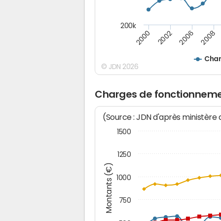
200k
2008
2002
2006
2000
Char
© JDN 2026
Charges de fonctionneme
(Source : JDN d'après ministère
1500
1250
Montants (€)
1000
750