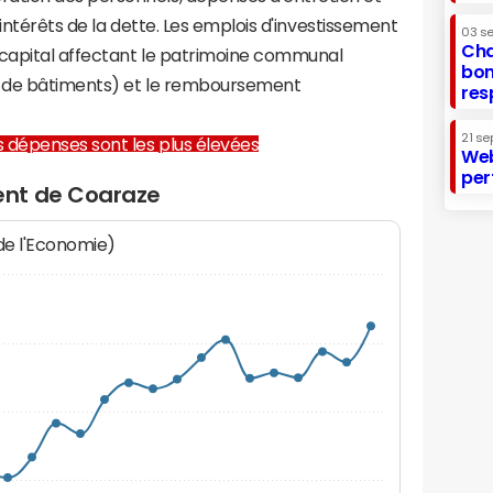
 intérêts de la dette. Les emplois d'investissement
03 s
Cha
capital affectant le patrimoine communal
bon
on de bâtiments) et le remboursement
res
21 se
les dépenses sont les plus élevées
Web
per
ent de Coaraze
 de l'Economie)