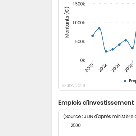
1 500k
Montants (€)
1 000k
500k
0k
2000
2002
2006
2008
Emp
© JDN 2026
Emplois d'investissement
(Source : JDN d'après ministère
2500