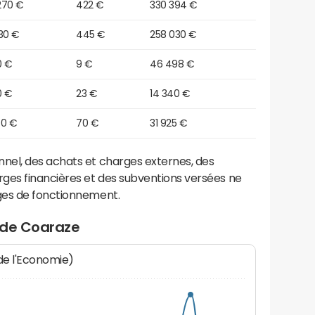
270 €
422 €
330 394 €
30 €
445 €
258 030 €
0 €
9 €
46 498 €
0 €
23 €
14 340 €
60 €
70 €
31 925 €
el, des achats et charges externes, des
ges financières et des subventions versées ne
ges de fonctionnement.
 de Coaraze
 de l'Economie)