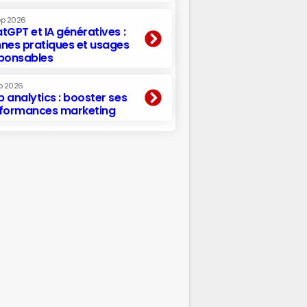
ep 2026
tGPT et IA génératives :
nes pratiques et usages
ponsables
p 2026
 analytics : booster ses
formances marketing