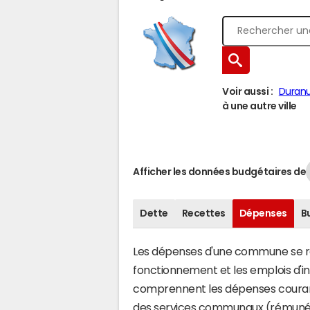
Voir aussi :
Duran
à une autre ville
Afficher les données budgétaires de
Dette
Recettes
Dépenses
B
Les dépenses d'une commune se rép
fonctionnement et les emplois d'
comprennent les dépenses couran
des services communaux (rémunéra