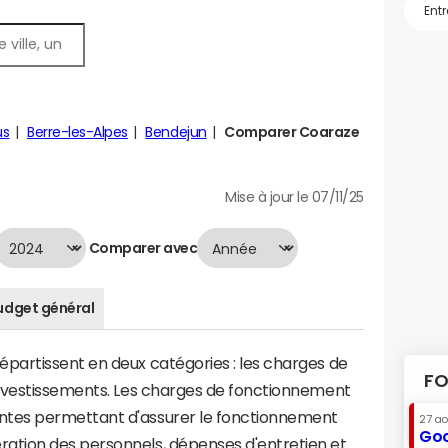
us
Berre-les-Alpes
Bendejun
Comparer Coaraze
Mise à jour le 07/11/25
Comparer avec
udget général
artissent en deux catégories : les charges de
FO
investissements. Les charges de fonctionnement
tes permettant d'assurer le fonctionnement
27 a
Goo
tion des personnels, dépenses d'entretien et