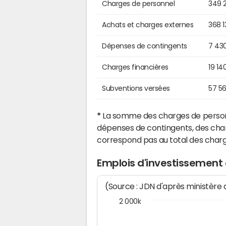
Charges de personnel
349 
Achats et charges externes
368 1
Dépenses de contingents
7 43
Charges financières
19 14
Subventions versées
57 5
*
La somme des charges de personn
dépenses de contingents, des char
correspond pas au total des char
Emplois d'investissement
(Source : JDN d'après ministère
2 000k