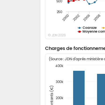
500
250
2000
2002
2006
2008
Coaraze
Moyenne comm
© JDN 2026
Charges de fonctionneme
(Source : JDN d'après ministère
400k
300k
Montants (€)
200k