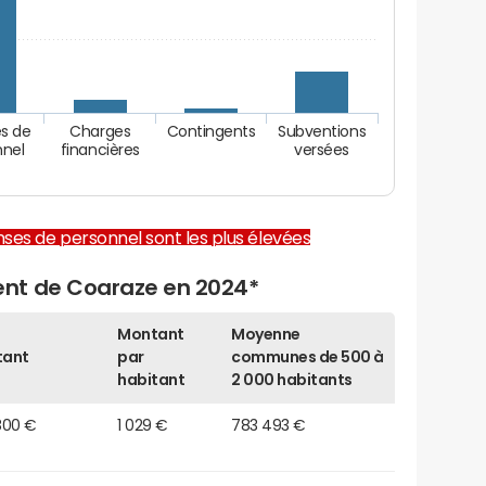
s de
Charges
Contingents
Subventions
nnel
financières
versées
enses de personnel sont les plus élevées
nt de Coaraze en 2024*
Montant
Moyenne
tant
par
communes de 500 à
habitant
2 000 habitants
800 €
1 029 €
783 493 €