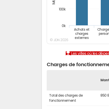
100k
0k
Achats et
Charge
charges
perso
externes
© JDN 2026
Les villes où les dép
Charges de fonctionneme
Mon
Total des charges de
850 
fonctionnement