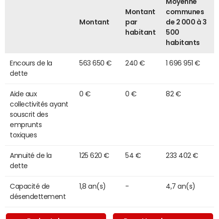
Moyenne
Montant
communes
Montant
par
de 2 000 à 3
habitant
500
habitants
Encours de la
563 650 €
240 €
1 696 951 €
dette
Aide aux
0 €
0 €
82 €
collectivités ayant
souscrit des
emprunts
toxiques
Annuité de la
125 620 €
54 €
233 402 €
dette
Capacité de
1,8 an(s)
-
4,7 an(s)
désendettement