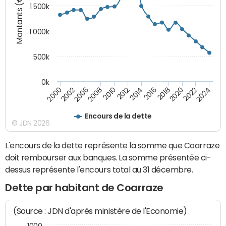
Montants (€)
1 500k
1 000k
500k
0k
2014
2008
2000
2024
2018
2012
2006
2022
2016
2010
2002
2020
Encours de la dette
© JDN 2026
L'encours de la dette représente la somme que Coarraze
doit rembourser aux banques. La somme présentée ci-
dessus représente l'encours total au 31 décembre.
Dette par habitant de Coarraze
(Source : JDN d'après ministère de l'Economie)
1000