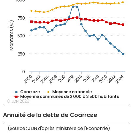
750
Montants (€)
500
250
0
2018
2002
2022
2008
2012
2016
2000
2020
2006
2024
2010
2014
Coarraze
Moyenne nationale
Moyenne communes de 2 000 à 3 500 habitants
© JDN 2026
Annuité de la dette de Coarraze
(Source : JDN d'après ministère de l'Economie)