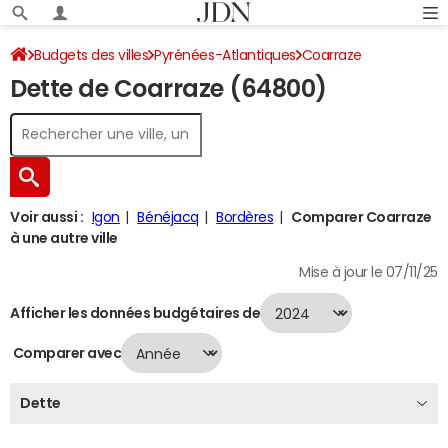
Budgets des villes
Pyrénées-Atlantiques
Coarraze
Dette de Coarraze (64800)
Dette au 31/12/2024
Voir aussi :
Igon
Bénéjacq
Bordères
Comparer Coarraze
à une autre ville
Mise à jour le 07/11/25
Afficher les données budgétaires de
Comparer avec
Dette