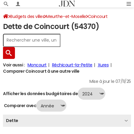
Budgets des villes
Meurthe-et-Moselle
Coincourt
Dette de Coincourt (54370)
Dette au 31/12/2024
Voir aussi :
Moncourt
Réchicourt-la-Petite
Xures
Comparer Coincourt à une autre ville
Mise à jour le 07/11/25
Afficher les données budgétaires de
Comparer avec
Dette