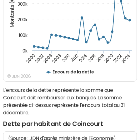
Montants (€)
300k
200k
100k
0k
2000
2022
2016
2010
2002
2024
2018
2012
2006
2020
2014
2008
Encours de la dette
© JDN 2026
L'encours de la dette représente la somme que
Coincourt doit rembourser aux banques. La somme
présentée ci-dessus représente l'encours total au 31
décembre.
Dette par habitant de Coincourt
(Source : JDN d'après ministère de l'Economie)