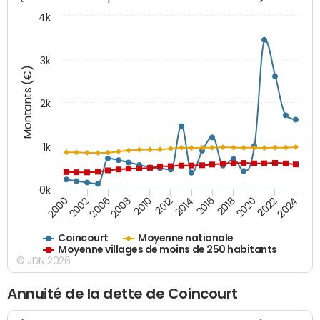
4k
3k
Montants (€)
2k
1k
0k
2016
2014
2012
2010
2008
2006
2002
2000
2024
2022
2020
2018
Coincourt
Moyenne nationale
Moyenne villages de moins de 250 habitants
© JDN 2026
Annuité de la dette de Coincourt