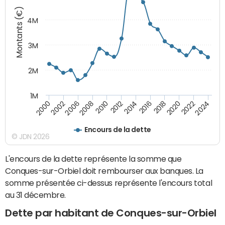
Montants (€)
4M
3M
2M
1M
2010
2012
2014
2016
2018
2020
2022
2024
2000
2002
2006
2008
Encours de la dette
© JDN 2026
L'encours de la dette représente la somme que
Conques-sur-Orbiel doit rembourser aux banques. La
somme présentée ci-dessus représente l'encours total
au 31 décembre.
Dette par habitant de Conques-sur-Orbiel