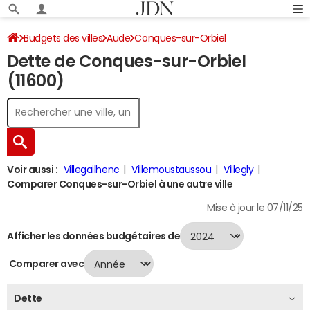
Budgets des villes
Aude
Conques-sur-Orbiel
Dette de Conques-sur-Orbiel
Dette au 31/12/2024
(11600)
Voir aussi :
Villegailhenc
Villemoustaussou
Villegly
Comparer Conques-sur-Orbiel à une autre ville
Mise à jour le 07/11/25
Afficher les données budgétaires de
Comparer avec
Dette