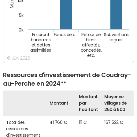
10k
5k
0k
Emprunt
Fonds de c…
Retour de
Subventions
bancaires
biens
reçues
et dettes
affectés,
assimilées
concedés,
etc.
© JDN 2026
Ressources d'investissement de Coudray-
au-Perche en 2024**
Montant
Moyenne
Montant
par
villages de
habitant
250 à 500
Total des
41 760 €
111 €
167 522 €
ressources
d'investissement