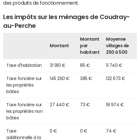
des produits de fonctionnement.
Les impôts sur les ménages de Coudray-
au-Perche
Montant
Moyenne
Montant
par
villages de
habitant
250 à 500
Taxe d'habitation
31 910 €
85 €
11 740 €
Taxe foncière sur
145 260 €
385 €
122 673 €
les propriétés
bâties
Taxe foncière sur
27 440 €
73 €
18 974 €
les propriétés non
bâties
Taxe
0 €
0 €
74 €
additionnelle à la