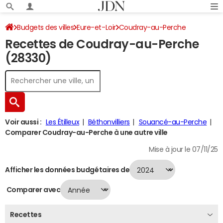
Budgets des villes
Eure-et-Loir
Coudray-au-Perche
Recettes de Coudray-au-Perche
Recettes 2024
(28330)
Voir aussi :
Les Étilleux
Béthonvilliers
Souancé-au-Perche
Comparer Coudray-au-Perche à une autre ville
Mise à jour le 07/11/25
Afficher les données budgétaires de
Comparer avec
Recettes