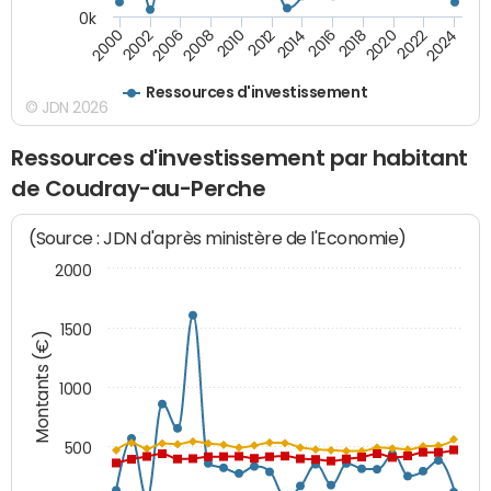
0k
2000
2022
2016
2010
2002
2024
2018
2012
2006
2020
2014
2008
Ressources d'investissement
© JDN 2026
Ressources d'investissement par habitant
de Coudray-au-Perche
(Source : JDN d'après ministère de l'Economie)
2000
1500
Montants (€)
1000
500