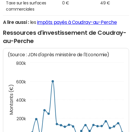
Taxe sur les surfaces
0 €
49 €
commerciales
A lire aussi :
les
impôts payés à Coudray-au-Perche
Ressources d'investissement de Coudray-
au-Perche
(Source : JDN d'après ministère de l'Economie)
800k
600k
Montants (€)
400k
200k