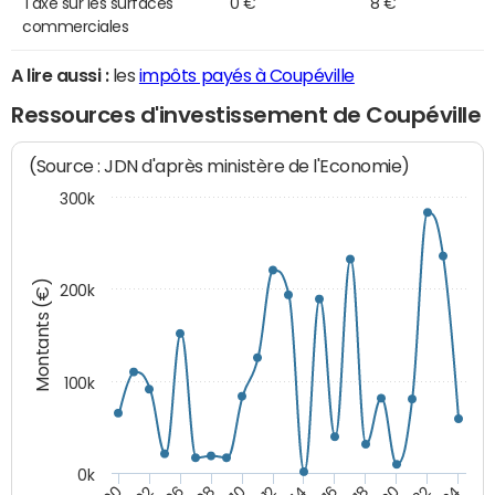
Taxe sur les surfaces
0 €
8 €
commerciales
A lire aussi :
les
impôts payés à Coupéville
Ressources d'investissement de Coupéville
(Source : JDN d'après ministère de l'Economie)
300k
Montants (€)
200k
100k
0k