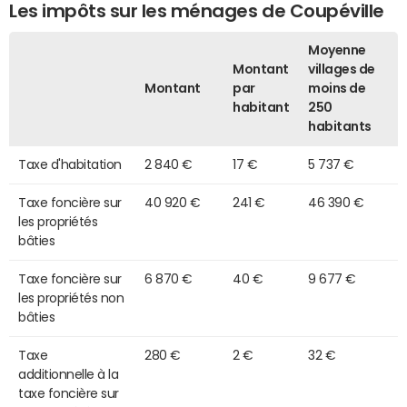
Les impôts sur les ménages de Coupéville
Moyenne
Montant
villages de
Montant
par
moins de
habitant
250
habitants
Taxe d'habitation
2 840 €
17 €
5 737 €
Taxe foncière sur
40 920 €
241 €
46 390 €
les propriétés
bâties
Taxe foncière sur
6 870 €
40 €
9 677 €
les propriétés non
bâties
Taxe
280 €
2 €
32 €
additionnelle à la
taxe foncière sur