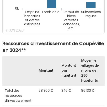
0k
Emprunt
Fonds de c…
Retour de
Subventions
bancaires
biens
reçues
et dettes
affectés,
assimilées
concedés,
etc.
© JDN 2026
Ressources d'investissement de Coupéville
en 2024**
Moyenne
Montant
villages de
Montant
par
moins de
habitant
250
habitants
Total des
58 800 €
346 €
86 130 €
ressources
d'investissement