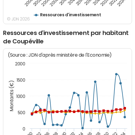
2008
2022
2002
2018
2014
2010
2024
2006
2020
2000
2016
2012
Ressources d'investissement
© JDN 2026
Ressources d'investissement par habitant
de Coupéville
(Source : JDN d'après ministère de l'Economie)
2000
1500
Montants (€)
1000
500
0