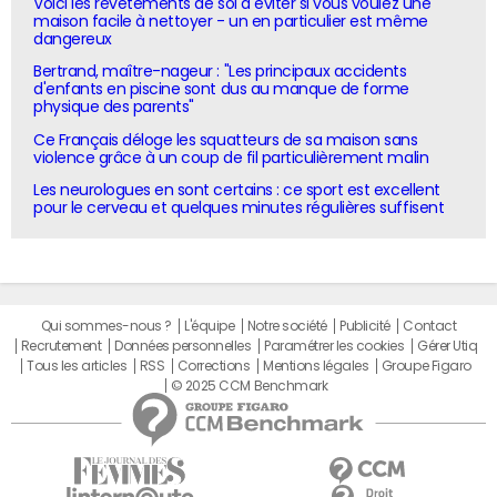
Voici les revêtements de sol à éviter si vous voulez une
maison facile à nettoyer - un en particulier est même
dangereux
Bertrand, maître-nageur : "Les principaux accidents
d'enfants en piscine sont dus au manque de forme
physique des parents"
Ce Français déloge les squatteurs de sa maison sans
violence grâce à un coup de fil particulièrement malin
Les neurologues en sont certains : ce sport est excellent
pour le cerveau et quelques minutes régulières suffisent
Qui sommes-nous ?
L'équipe
Notre société
Publicité
Contact
Recrutement
Données personnelles
Paramétrer les cookies
Gérer Utiq
Tous les articles
RSS
Corrections
Mentions légales
Groupe Figaro
© 2025 CCM Benchmark