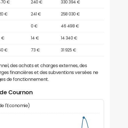
470 €
240 €
330 394 €
20 €
241 €
258 030 €
0 €
46 498 €
0 €
14 €
14 340 €
60 €
73 €
31 925 €
el, des achats et charges externes, des
ges financières et des subventions versées ne
ges de fonctionnement.
 de Cournon
 de l'Economie)