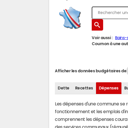
Voir aussi :
Bains-
Cournon à une autr
Afficher les données budgétaires de
Dette
Recettes
Dépenses
B
Les dépenses d'une commune se rép
fonctionnement et les emplois d'
comprennent les dépenses couran
des services communaux (rémunéra