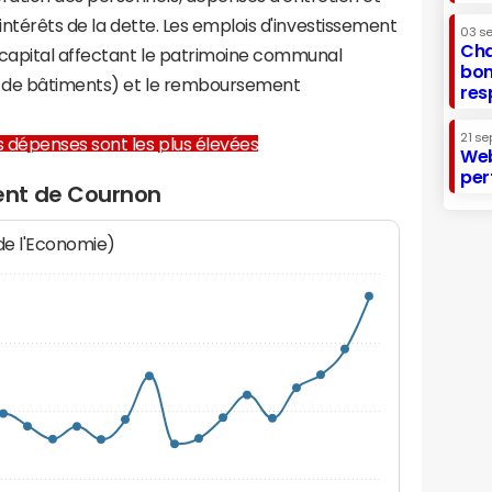
 intérêts de la dette. Les emplois d'investissement
03 s
Cha
capital affectant le patrimoine communal
bon
on de bâtiments) et le remboursement
res
21 se
les dépenses sont les plus élevées
Web
per
ent de Cournon
 de l'Economie)