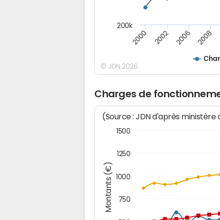
200k
2000
2008
2006
2002
Char
© JDN 2026
Charges de fonctionneme
(Source : JDN d'après ministère
1500
1250
Montants (€)
1000
750