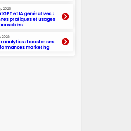
ep 2026
tGPT et IA génératives :
nes pratiques et usages
ponsables
p 2026
 analytics : booster ses
formances marketing