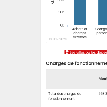
50k
0k
Achats et
Charge
charges
person
externes
© JDN 2026
Les villes où les dép
Charges de fonctionneme
Mon
Total des charges de
568 3
fonctionnement