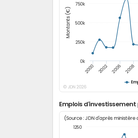
750k
Montants (€)
500k
250k
0k
2008
2002
2006
2000
Emp
© JDN 2026
Emplois d'investissement
(Source : JDN d'après ministère
1250