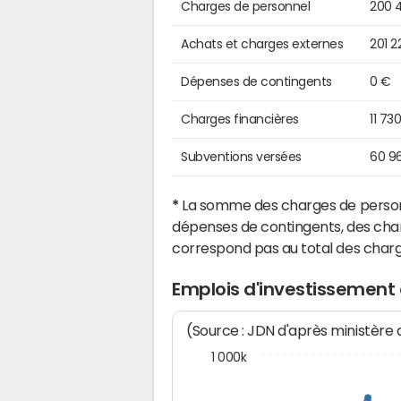
Charges de personnel
200 
Achats et charges externes
201 2
Dépenses de contingents
0 €
Charges financières
11 73
Subventions versées
60 9
*
La somme des charges de personn
dépenses de contingents, des char
correspond pas au total des char
Emplois d'investissement
(Source : JDN d'après ministère
1 000k