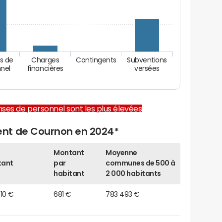
s de
Charges
Contingents
Subventions
nel
financières
versées
enses de personnel sont les plus élevées
nt de Cournon en 2024*
Montant
Moyenne
tant
par
communes de 500 à
habitant
2 000 habitants
10 €
681 €
783 493 €