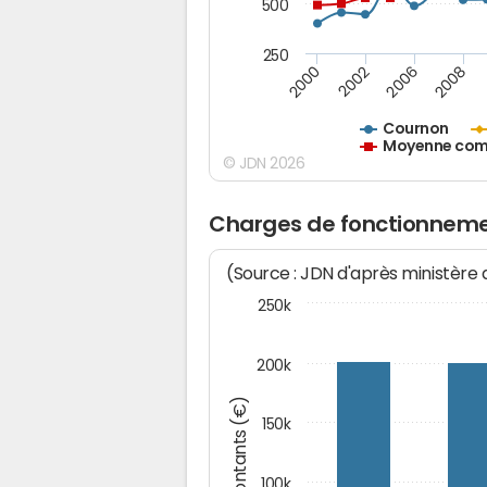
500
250
2000
2002
2006
2008
Cournon
Moyenne comm
© JDN 2026
Charges de fonctionneme
(Source : JDN d'après ministère
250k
200k
Montants (€)
150k
100k