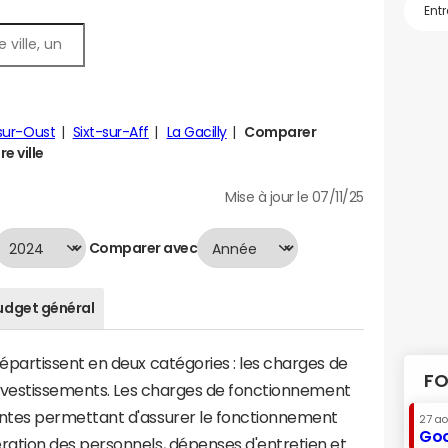
sur-Oust
Sixt-sur-Aff
La Gacilly
Comparer
e ville
Mise à jour le 07/11/25
Comparer avec
udget général
artissent en deux catégories : les charges de
FO
investissements. Les charges de fonctionnement
tes permettant d'assurer le fonctionnement
27 a
Goo
tion des personnels, dépenses d'entretien et