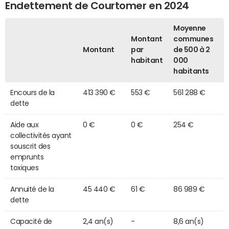
Endettement de Courtomer en 2024
Moyenne
Montant
communes
Montant
par
de 500 à 2
habitant
000
habitants
Encours de la
413 390 €
553 €
561 288 €
dette
Aide aux
0 €
0 €
254 €
collectivités ayant
souscrit des
emprunts
toxiques
Annuité de la
45 440 €
61 €
86 989 €
dette
Capacité de
2,4 an(s)
-
8,6 an(s)