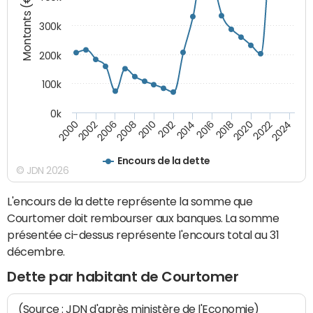
Montants (€)
300k
200k
100k
0k
2000
2022
2016
2010
2002
2024
2018
2012
2006
2020
2014
2008
Encours de la dette
© JDN 2026
L'encours de la dette représente la somme que
Courtomer doit rembourser aux banques. La somme
présentée ci-dessus représente l'encours total au 31
décembre.
Dette par habitant de Courtomer
(Source : JDN d'après ministère de l'Economie)