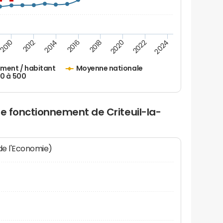
2010
2012
2014
2016
2018
2020
2022
2024
ement / habitant
Moyenne nationale
50 à 500
de fonctionnement de Criteuil-la-
 de l'Economie)