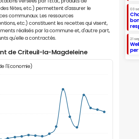
ations versées par l'Etat, produits de
s des fêtes, etc.) permettent d'assurer le
03 s
Cha
ices communaux. Les ressources
bon
ions, etc.) constituent les recettes qui visent,
res
sements réalisés par la commune et, d'autre part,
ts qu'elle a contractés.
21 se
Web
per
nt de Criteuil-la-Magdeleine
 de l'Economie)