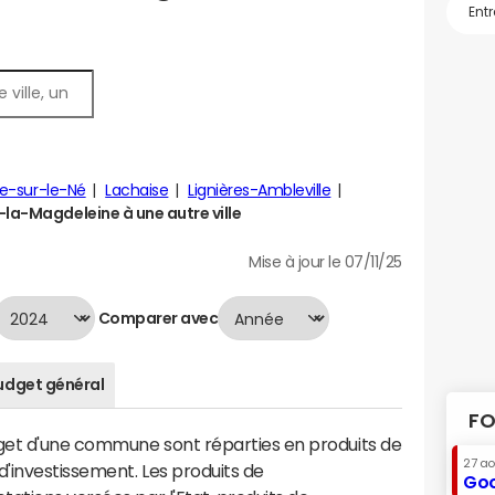
e-sur-le-Né
Lachaise
Lignières-Ambleville
la-Magdeleine à une autre ville
Mise à jour le 07/11/25
Comparer avec
udget général
FO
dget d'une commune sont réparties en produits de
27 a
'investissement. Les produits de
Goo