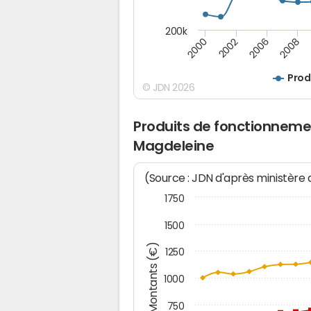
200k
2000
2008
2006
2002
Prod
© JDN 2026
Produits de fonctionnemen
Magdeleine
(Source : JDN d'après ministère
1750
1500
Montants (€)
1250
1000
750