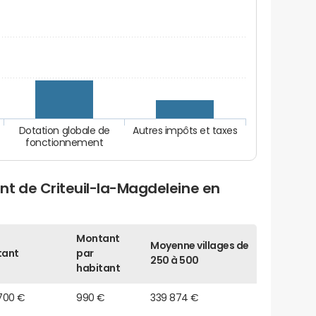
Dotation globale de
Autres impôts et taxes
fonctionnement
nt de Criteuil-la-Magdeleine en
Montant
Moyenne villages de
tant
par
250 à 500
habitant
700 €
990 €
339 874 €