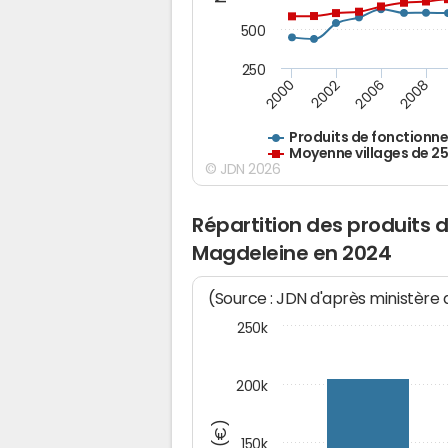
500
250
2000
2002
2006
2008
Produits de fonctionn
Moyenne villages de 2
© JDN 2026
Répartition des produits 
Magdeleine en 2024
(Source : JDN d'après ministère
250k
200k
150k