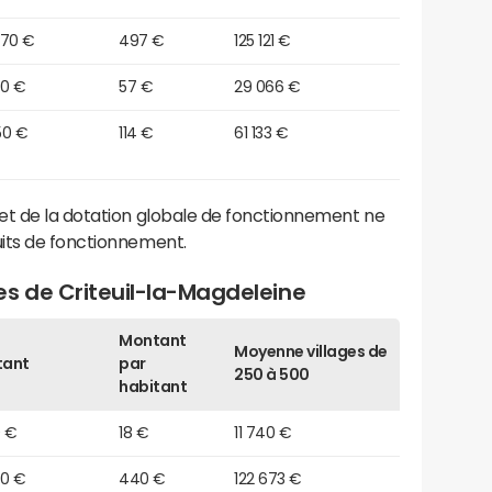
370 €
497 €
125 121 €
30 €
57 €
29 066 €
50 €
114 €
61 133 €
et de la dotation globale de fonctionnement ne
its de fonctionnement.
es de Criteuil-la-Magdeleine
Montant
Moyenne villages de
tant
par
250 à 500
habitant
0 €
18 €
11 740 €
60 €
440 €
122 673 €