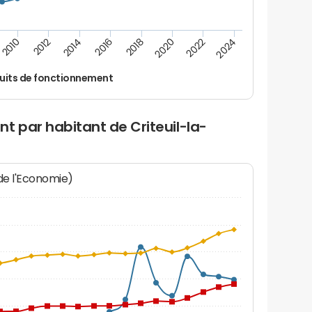
2014
2024
2012
2022
2010
2020
2018
2016
uits de fonctionnement
t par habitant de Criteuil-la-
 de l'Economie)