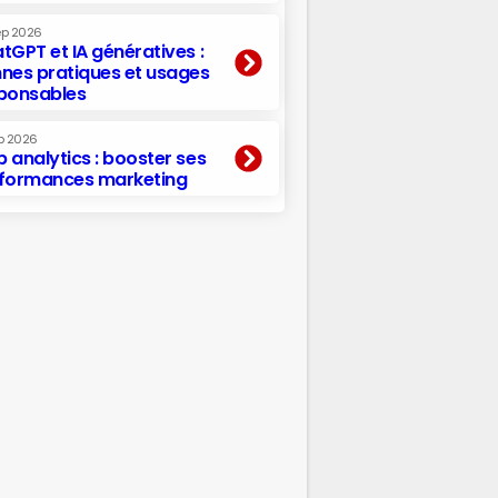
ep 2026
tGPT et IA génératives :
nes pratiques et usages
ponsables
p 2026
 analytics : booster ses
formances marketing