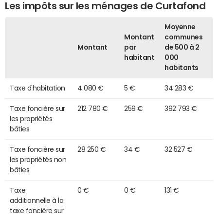
Les impôts sur les ménages de Curtafond
Moyenne
Montant
communes
Montant
par
de 500 à 2
habitant
000
habitants
Taxe d'habitation
4 080 €
5 €
34 283 €
Taxe foncière sur
212 780 €
259 €
392 793 €
les propriétés
bâties
Taxe foncière sur
28 250 €
34 €
32 527 €
les propriétés non
bâties
Taxe
0 €
0 €
131 €
additionnelle à la
taxe foncière sur