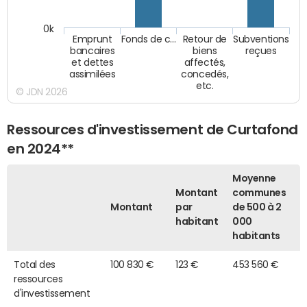
0k
Emprunt
Fonds de c…
Retour de
Subventions
bancaires
biens
reçues
et dettes
affectés,
assimilées
concedés,
etc.
© JDN 2026
Ressources d'investissement de Curtafond
en 2024**
Moyenne
Montant
communes
Montant
par
de 500 à 2
habitant
000
habitants
Total des
100 830 €
123 €
453 560 €
ressources
d'investissement