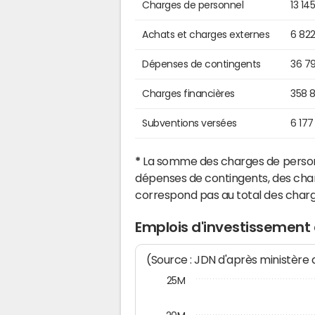
Charges de personnel
13 14
Achats et charges externes
6 82
Dépenses de contingents
36 7
Charges financières
358 
Subventions versées
6 17
*
La somme des charges de personn
dépenses de contingents, des char
correspond pas au total des char
Emplois d'investissement 
(Source : JDN d'après ministère
25M