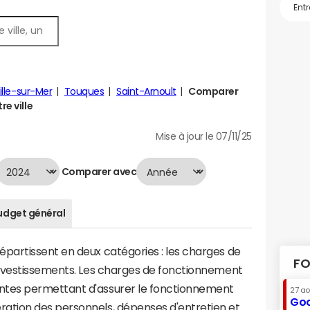
ille-sur-Mer
Touques
Saint-Arnoult
Comparer
re ville
Mise à jour le 07/11/25
Comparer avec
udget général
artissent en deux catégories : les charges de
FO
investissements. Les charges de fonctionnement
tes permettant d'assurer le fonctionnement
27 a
Goo
tion des personnels, dépenses d'entretien et