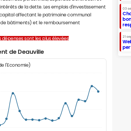
 intérêts de la dette. Les emplois d'investissement
03 s
Cha
capital affectant le patrimoine communal
bon
on de bâtiments) et le remboursement
res
21 se
les dépenses sont les plus élevées
Web
per
nt de Deauville
 de l'Economie)