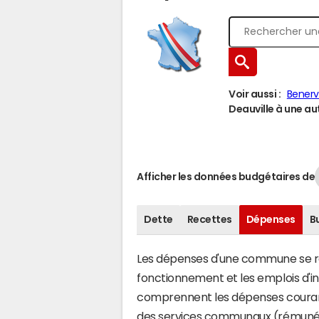
Voir aussi :
Benerv
Deauville à une aut
Afficher les données budgétaires de
Dette
Recettes
Dépenses
B
Les dépenses d'une commune se rép
fonctionnement et les emplois d'
comprennent les dépenses couran
des services communaux (rémunéra