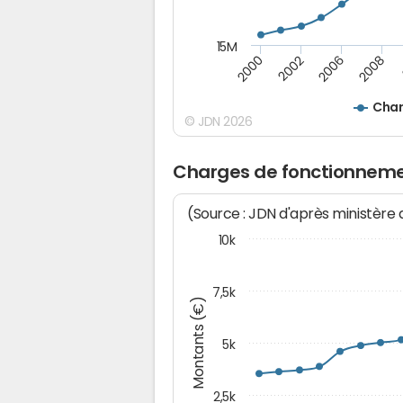
15M
2008
2000
2002
2006
Char
© JDN 2026
Charges de fonctionnemen
(Source : JDN d'après ministère
10k
7,5k
Montants (€)
5k
2,5k