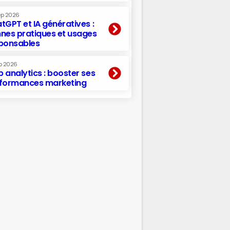
ep 2026
tGPT et IA génératives :
nes pratiques et usages
ponsables
p 2026
 analytics : booster ses
formances marketing