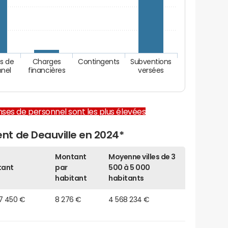
s de
Charges
Contingents
Subventions
nnel
financières
versées
enses de personnel sont les plus élevées
t de Deauville en 2024*
Montant
Moyenne villes de 3
tant
par
500 à 5 000
habitant
habitants
17 450 €
8 276 €
4 568 234 €