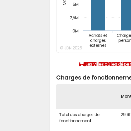
5M
2,5M
0M
Achats et
Charge
charges
perso
externes
© JDN 2026
Les villes où les dép
Charges de fonctionnemen
Mon
Total des charges de
29 9
fonctionnement