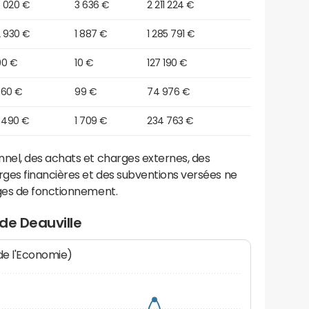
5 020 €
3 636 €
2 211 224 €
2 930 €
1 887 €
1 285 791 €
90 €
10 €
127 190 €
860 €
99 €
74 976 €
7 490 €
1 709 €
234 763 €
el, des achats et charges externes, des
ges financières et des subventions versées ne
ges de fonctionnement.
de Deauville
 de l'Economie)