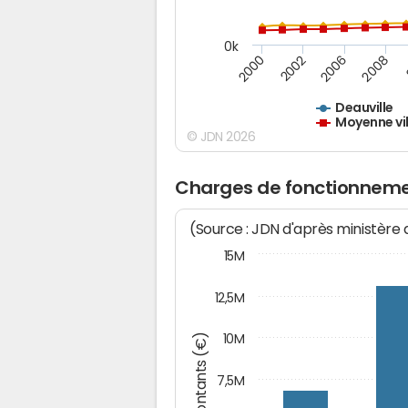
0k
2000
2008
2002
2006
Deauville
Moyenne vil
© JDN 2026
Charges de fonctionnemen
(Source : JDN d'après ministère
15M
12,5M
Montants (€)
10M
7,5M