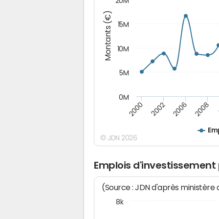
20M
Montants (€)
15M
10M
5M
0M
2008
2000
2002
2006
Emp
© JDN 2026
Emplois d'investissement 
(Source : JDN d'après ministère
8k