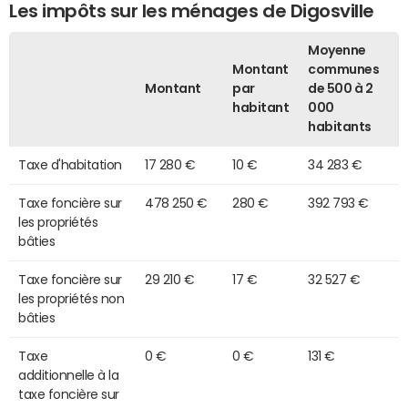
Les impôts sur les ménages de Digosville
Moyenne
Montant
communes
Montant
par
de 500 à 2
habitant
000
habitants
Taxe d'habitation
17 280 €
10 €
34 283 €
Taxe foncière sur
478 250 €
280 €
392 793 €
les propriétés
bâties
Taxe foncière sur
29 210 €
17 €
32 527 €
les propriétés non
bâties
Taxe
0 €
0 €
131 €
additionnelle à la
taxe foncière sur