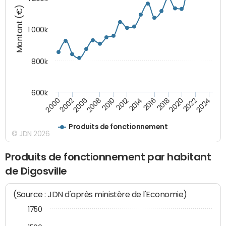
Montant (€)
1 000k
800k
600k
2012
2018
2024
2000
2008
2014
2020
2002
2010
2016
2022
2006
Produits de fonctionnement
© JDN 2026
Produits de fonctionnement par habitant
de Digosville
(Source : JDN d'après ministère de l'Economie)
1750