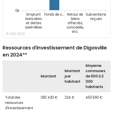
0k
Emprunt
Fonds de c…
Retour de
Subventions
bancaires
biens
reçues
et dettes
affectés,
assimilées
concedés,
etc.
© JDN 2026
Ressources d'investissement de Digosville
en 2024**
Moyenne
Montant
communes
Montant
par
de 500 à 2
habitant
000
habitants
Total des
382 420 €
224 €
453 560 €
ressources
d'investissement