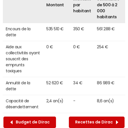
Montant
par
de 500 à 2
habitant
000
habitants
Encours de la
535 510 €
350 €
561 288 €
dette
Aide aux
0 €
0 €
254 €
collectivités ayant
souscrit des
emprunts
toxiques
Annuité de la
52 620 €
34 €
86 989 €
dette
Capacité de
2,4 an(s)
-
8,6 an(s)
désendettement
Budget de Dirac
Recettes de Dirac