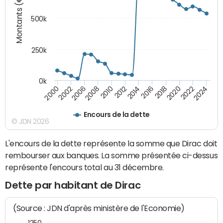
Montants (€)
500k
250k
0k
2016
2014
2012
2010
2008
2006
2002
2000
2024
2022
2020
2018
Encours de la dette
© JDN 2026
L'encours de la dette représente la somme que Dirac doit
rembourser aux banques. La somme présentée ci-dessus
représente l'encours total au 31 décembre.
Dette par habitant de Dirac
(Source : JDN d'après ministère de l'Economie)
1250