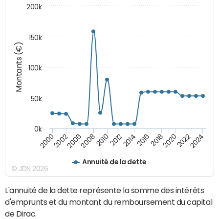
200k
150k
Montants (€)
100k
50k
0k
2008
2022
2002
2018
2014
2010
2024
2006
2020
2000
2016
2012
Annuité de la dette
© JDN 2026
L'annuité de la dette représente la somme des intérêts
d'emprunts et du montant du remboursement du capital
de Dirac.