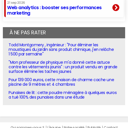
21 sep 2026
Web analytics : booster ses performances
marketing
À NE PAS RATER
Todd Montgomery , ingénieur : "Pour éliminer les
moustiques du jardin sans produit chimique, j'en relâche
1 500 par semaine"
"Mon professeur de physique m'a donné cette astuce
contre les vêtements jaunis" : un produit vendu en grande
surface élimine les taches jaunes
Pour 139 000 euros, cette maison de charme cache une
piscine de 9 mètres et 4 chambres
Punaises de lit : cette poudre ménagère à quelques euros
a tué 100% des punaises dans une étude
Qui sommes-nous ?
L'équipe
Notre société
Publicité
Contact