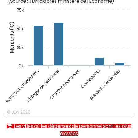
(Source : JDN d'après ministère de l'Economie)
75k
Montants (€)
50k
25k
0k
Achats et charges ex…
Charges de personnel
Charges financières
Contingents
Subventions versées
© JDN 2026
Les villes où les dépenses de personnel sont les plus
élevées