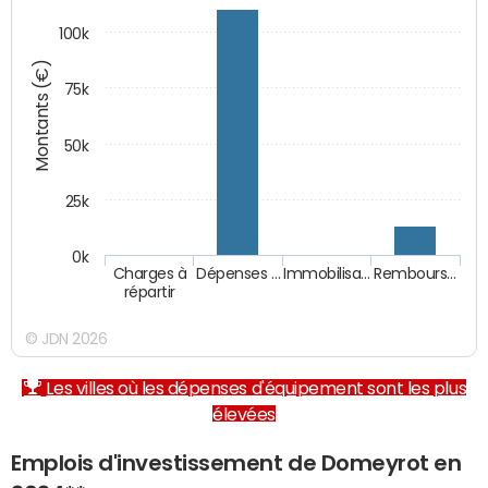
100k
Montants (€)
75k
50k
25k
0k
Charges à
Dépenses …
Immobilisa…
Rembours…
répartir
© JDN 2026
Les villes où les dépenses d'équipement sont les plus
élevées
Emplois d'investissement de Domeyrot en