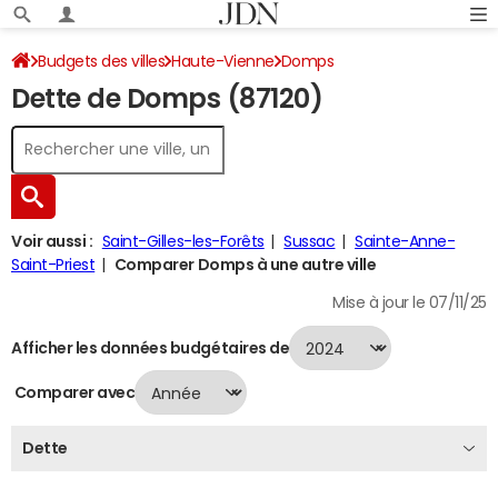
Budgets des villes
Haute-Vienne
Domps
Dette de Domps (87120)
Dette au 31/12/2024
Voir aussi :
Saint-Gilles-les-Forêts
Sussac
Sainte-Anne-
Saint-Priest
Comparer Domps à une autre ville
Mise à jour le 07/11/25
Afficher les données budgétaires de
Comparer avec
Dette