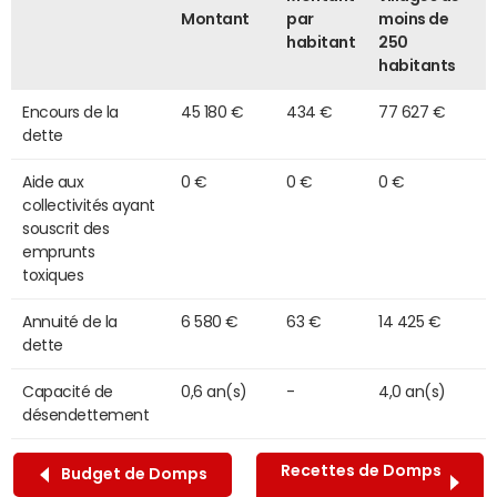
Montant
par
moins de
habitant
250
habitants
Encours de la
45 180 €
434 €
77 627 €
dette
Aide aux
0 €
0 €
0 €
collectivités ayant
souscrit des
emprunts
toxiques
Annuité de la
6 580 €
63 €
14 425 €
dette
Capacité de
0,6 an(s)
-
4,0 an(s)
désendettement
Recettes de Domps
Budget de Domps