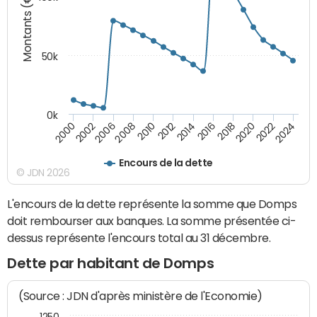
Montants (€)
50k
0k
2024
2002
2010
2016
2022
2000
2008
2014
2020
2006
2012
2018
Encours de la dette
© JDN 2026
L'encours de la dette représente la somme que Domps
doit rembourser aux banques. La somme présentée ci-
dessus représente l'encours total au 31 décembre.
Dette par habitant de Domps
(Source : JDN d'après ministère de l'Economie)
1250