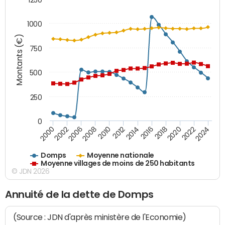
1000
Montants (€)
750
500
250
0
2018
2002
2022
2008
2012
2016
2000
2020
2006
2024
2010
2014
Domps
Moyenne nationale
Moyenne villages de moins de 250 habitants
© JDN 2026
Annuité de la dette de Domps
(Source : JDN d'après ministère de l'Economie)