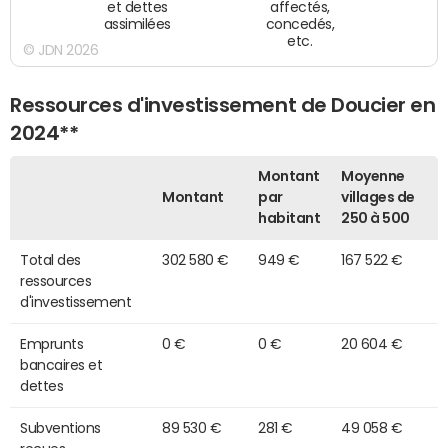
et dettes
affectés,
assimilées
concedés,
etc.
© JDN 2026
Ressources d'investissement de Doucier en
2024**
Montant
Moyenne
Montant
par
villages de
habitant
250 à 500
Total des
302 580 €
949 €
167 522 €
ressources
d'investissement
Emprunts
0 €
0 €
20 604 €
bancaires et
dettes
Subventions
89 530 €
281 €
49 058 €