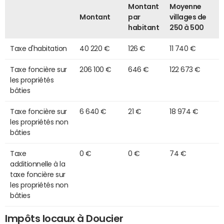
Montant
Moyenne
Montant
par
villages de
habitant
250 à 500
Taxe d'habitation
40 220 €
126 €
11 740 €
Taxe foncière sur
206 100 €
646 €
122 673 €
les propriétés
bâties
Taxe foncière sur
6 640 €
21 €
18 974 €
les propriétés non
bâties
Taxe
0 €
0 €
74 €
additionnelle à la
taxe foncière sur
les propriétés non
bâties
Impôts locaux à Doucier