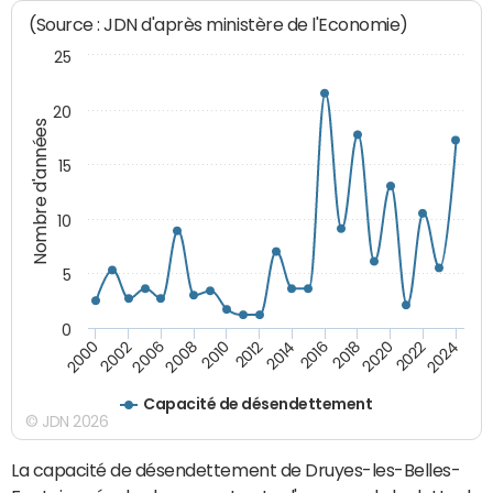
(Source : JDN d'après ministère de l'Economie)
25
20
Nombre d'années
15
10
5
0
2000
2022
2016
2010
2002
2024
2018
2012
2006
2020
2014
2008
Capacité de désendettement
© JDN 2026
La capacité de désendettement de Druyes-les-Belles-