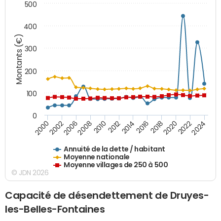
500
400
Montants (€)
300
200
100
0
2014
2008
2000
2024
2018
2012
2006
2022
2016
2010
2002
2020
Annuité de la dette / habitant
Moyenne nationale
Moyenne villages de 250 à 500
© JDN 2026
Capacité de désendettement de Druyes-
les-Belles-Fontaines