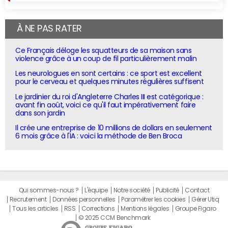
À NE PAS RATER
Ce Français déloge les squatteurs de sa maison sans
violence grâce à un coup de fil particulièrement malin
Les neurologues en sont certains : ce sport est excellent
pour le cerveau et quelques minutes régulières suffisent
Le jardinier du roi d'Angleterre Charles III est catégorique :
avant fin août, voici ce qu'il faut impérativement faire
dans son jardin
Il crée une entreprise de 10 millions de dollars en seulement
6 mois grâce à l'IA : voici la méthode de Ben Broca
Qui sommes-nous ?
L'équipe
Notre société
Publicité
Contact
Recrutement
Données personnelles
Paramétrer les cookies
Gérer Utiq
Tous les articles
RSS
Corrections
Mentions légales
Groupe Figaro
© 2025 CCM Benchmark