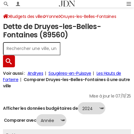
Budgets des villes
Yonne
Druyes-les-Belles-Fontaines
Dette de Druyes-les-Belles-
Dette au 31/12/2024
Fontaines (89560)
Voir aussi :
Andryes
Sougères-en-Puisaye
Les Hauts de
Forterre
Comparer Druyes-les-Belles-Fontaines à une autre
ville
Mise à jour le 07/11/25
Afficher les données budgétaires de
Comparer avec