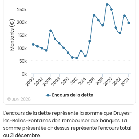
250k
Montants (€)
200k
150k
100k
50k
0k
2008
2022
2002
2018
2014
2010
2024
2006
2020
2000
2016
2012
Encours de la dette
© JDN 2026
L'encours de la dette représente la somme que Druyes-
les-Belles-Fontaines doit rembourser aux banques. La
somme présentée ci-dessus représente l'encours total
au 31 décembre.