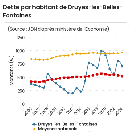
Dette par habitant de Druyes-les-Belles-
Fontaines
(Source : JDN d'après ministère de l'Economie)
1250
1000
Montants (€)
750
500
250
0
2018
2002
2022
2008
2012
2016
2000
2020
2006
2024
2010
2014
Druyes-les-Belles-Fontaines
Moyenne nationale