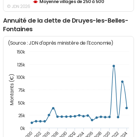
Moyenne villages de 250 à 500
© JDN 2026
Annuité de la dette de Druyes-les-Belles-
Fontaines
(Source : JDN d'après ministère de l'Economie)
150k
125k
Montants (€)
100k
75k
50k
25k
0k
2024
2002
2010
2016
2022
2000
2008
2014
2020
2006
2012
2018