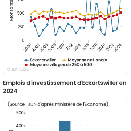
Montants (€)
500
250
0
2018
2002
2022
2008
2012
2016
2000
2020
2006
2024
2010
2014
Eckartswiller
Moyenne nationale
Moyenne villages de 250 à 500
© JDN 2026
Emplois d'investissement d'Eckartswiller en
2024
(Source : JDN d'après ministère de l'Economie)
500k
400k