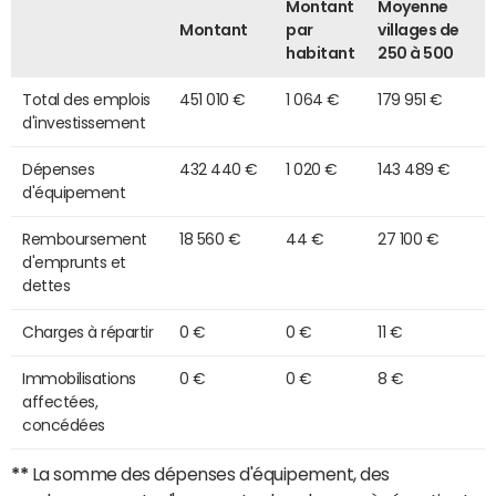
Montant
Moyenne
Montant
par
villages de
habitant
250 à 500
Total des emplois
451 010 €
1 064 €
179 951 €
d'investissement
Dépenses
432 440 €
1 020 €
143 489 €
d'équipement
Remboursement
18 560 €
44 €
27 100 €
d'emprunts et
dettes
Charges à répartir
0 €
0 €
11 €
Immobilisations
0 €
0 €
8 €
affectées,
concédées
**
La somme des dépenses d'équipement, des