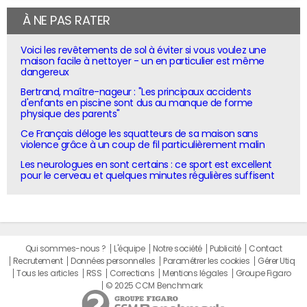
À NE PAS RATER
Voici les revêtements de sol à éviter si vous voulez une
maison facile à nettoyer - un en particulier est même
dangereux
Bertrand, maître-nageur : "Les principaux accidents
d'enfants en piscine sont dus au manque de forme
physique des parents"
Ce Français déloge les squatteurs de sa maison sans
violence grâce à un coup de fil particulièrement malin
Les neurologues en sont certains : ce sport est excellent
pour le cerveau et quelques minutes régulières suffisent
Qui sommes-nous ?
L'équipe
Notre société
Publicité
Contact
Recrutement
Données personnelles
Paramétrer les cookies
Gérer Utiq
Tous les articles
RSS
Corrections
Mentions légales
Groupe Figaro
© 2025 CCM Benchmark