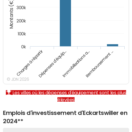
Montants (€)
300k
200k
100k
0k
Charges à répartir
Dépenses d'équip…
Immobilisations a…
Remboursement …
© JDN 2026
Les villes où les dépenses d'équipement sont les plus
élevées
Emplois d'investissement d'Eckartswiller en
2024**